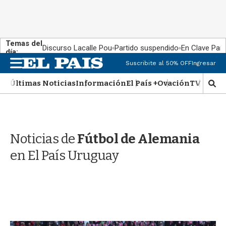
Temas del
Discurso Lacalle Pou
Partido suspendido
En Clave País
día:
M
Suscribite al 50% OFF
Ingresar
e
n
Últimas Noticias
Información
El País +
Ovación
TV Show
M
u
o
s
t
r
Noticias de
Fútbol de Alemania
a
r
en El País Uruguay
b
�
s
q
u
e
d