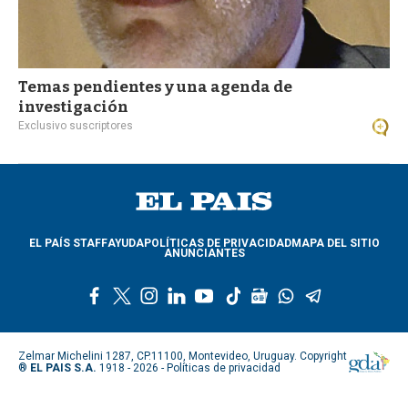
Temas pendientes y una agenda de
investigación
Exclusivo suscriptores
EL PAÍS STAFF
AYUDA
POLÍTICAS DE PRIVACIDAD
MAPA DEL SITIO
ANUNCIANTES
f
t
i
l
y
t
g
w
t
a
w
n
i
o
i
o
h
e
c
i
s
n
u
k
o
a
l
e
t
t
k
t
t
g
t
e
Zelmar Michelini 1287, CP.11100, Montevideo, Uruguay. Copyright
b
t
a
e
u
o
l
s
g
®
EL PAIS S.A.
1918 - 2026 -
Políticas de privacidad
o
e
g
d
b
k
e
a
r
o
r
r
i
e
n
p
a