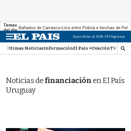
Temas
Bañados de Carrasco
Líos entre Policía e hinchas de Peña
del día:
M
Suscribite al 50% OFF
Ingresar
e
n
Últimas Noticias
Información
El País +
Ovación
TV Show
M
u
o
s
t
r
Noticias de
financiación
en El País
a
r
Uruguay
b
�
s
q
u
e
d