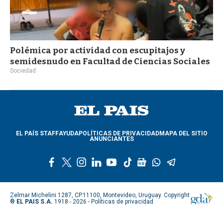
Polémica por actividad con escupitajos y
semidesnudo en Facultad de Ciencias Sociales
Sociedad
EL PAÍS STAFF
AYUDA
POLÍTICAS DE PRIVACIDAD
MAPA DEL SITIO
ANUNCIANTES
f
t
i
l
y
t
g
w
t
a
w
n
i
o
i
o
h
e
c
i
s
n
u
k
o
a
l
e
t
t
k
t
t
g
t
e
Zelmar Michelini 1287, CP.11100, Montevideo, Uruguay. Copyright
b
t
a
e
u
o
l
s
g
®
EL PAIS S.A.
1918 - 2026 -
Políticas de privacidad
o
e
g
d
b
k
e
a
r
o
r
r
i
e
n
p
a