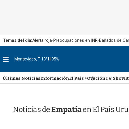
Temas del día:
Alerta roja
Preocupaciones en INR
Bañados de Ca
M
Montevideo, T 13° H 95%
e
n
u
Últimas Noticias
Información
El País +
Ovación
TV Show
B
Noticias de
Empatía
en El País Ur