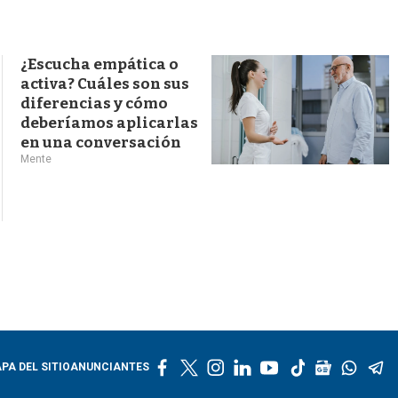
s
q
u
e
¿Escucha empática o
d
activa? Cuáles son sus
a
diferencias y cómo
deberíamos aplicarlas
en una conversación
Mente
f
t
i
l
y
t
g
w
t
PA DEL SITIO
ANUNCIANTES
a
w
n
i
o
i
o
h
e