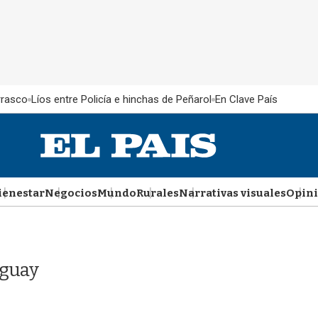
rrasco
Líos entre Policía e hinchas de Peñarol
En Clave País
ienestar
Negocios
Mundo
Rurales
Narrativas visuales
Opin
uguay