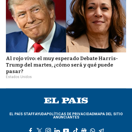
Al rojo vivo: el muy esperado Debate Harris-
Trump del martes, ¿cómo será y qué puede
pasar?
Estados Unidos
EL PAÍS STAFF
AYUDA
POLÍTICAS DE PRIVACIDAD
MAPA DEL SITIO
ANUNCIANTES
f
t
i
l
y
t
g
w
t