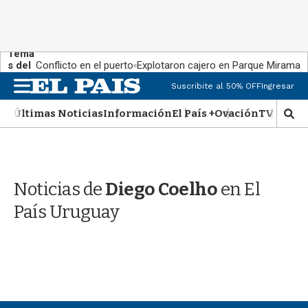
Tema
s del
Conflicto en el puerto
Explotaron cajero en Parque Miramar
día:
M
Suscribite al 50% OFF
Ingresar
e
n
Últimas Noticias
Información
El País +
Ovación
TV Show
M
u
o
s
t
r
Noticias de
Diego Coelho
en El
a
r
País Uruguay
b
�
s
q
u
e
d