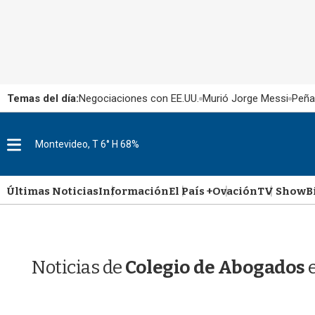
Temas del día:
Negociaciones con EE.UU.
Murió Jorge Messi
Peña
M
Montevideo, T 6° H 68%
e
n
u
Últimas Noticias
Información
El País +
Ovación
TV Show
B
Noticias de
Colegio de Abogados
e