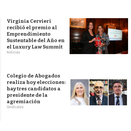
s
q
u
e
Virginia Cervieri
d
recibió el premio al
a
Emprendimiento
Sustentable del Año en
el Luxury Law Summit
Noticias
Colegio de Abogados
realiza hoy elecciones:
hay tres candidatos a
presidente de la
agremiación
Sindicales