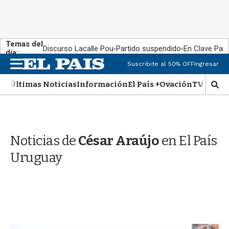
Temas del
Discurso Lacalle Pou
Partido suspendido
En Clave País
día:
M
Suscribite al 50% OFF
Ingresar
e
n
Últimas Noticias
Información
El País +
Ovación
TV Show
M
u
o
s
t
r
Noticias de
César Araújo
en El País
a
r
Uruguay
b
�
s
q
u
e
d