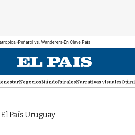
atropical
Peñarol vs. Wanderers
En Clave País
ienestar
Negocios
Mundo
Rurales
Narrativas visuales
Opin
 El País Uruguay