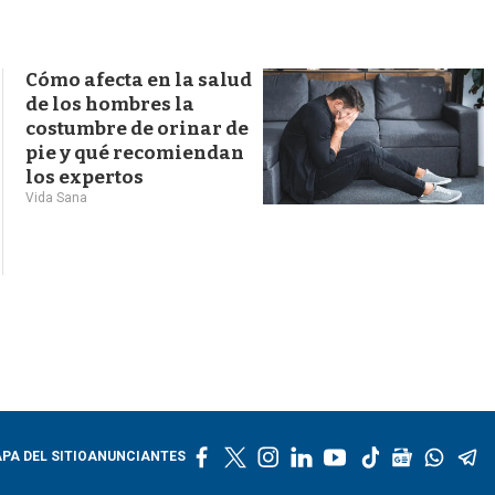
s
q
u
e
Cómo afecta en la salud
d
de los hombres la
a
costumbre de orinar de
pie y qué recomiendan
los expertos
Vida Sana
f
t
i
l
y
t
g
w
t
PA DEL SITIO
ANUNCIANTES
a
w
n
i
o
i
o
h
e