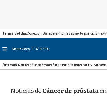
Temas del día:
Conexión Ganadera
Inumet advierte por ciclón extr
M
Montevideo, T 15° H 89%
e
n
u
Últimas Noticias
Información
El País +
Ovación
TV Show
B
Noticias de
Cáncer de próstata
en