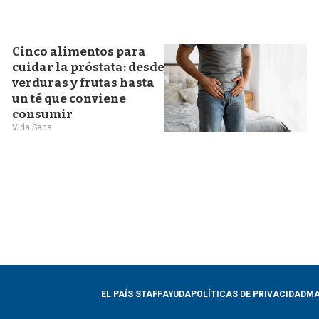
Cinco alimentos para
cuidar la próstata: desde
verduras y frutas hasta
un té que conviene
consumir
Vida Sana
EL PAÍS STAFF
AYUDA
POLÍTICAS DE PRIVACIDAD
MA