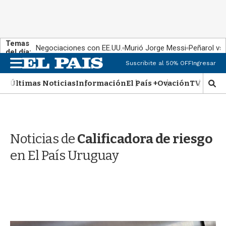
Temas
Negociaciones con EE.UU.
Murió Jorge Messi
Peñarol vs
del día:
M
Suscribite al 50% OFF
Ingresar
e
n
Últimas Noticias
Información
El País +
Ovación
TV Show
M
u
o
s
t
r
Noticias de
Calificadora de riesgo
a
r
en El País Uruguay
b
�
s
q
u
e
d