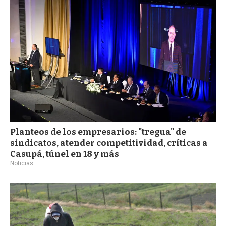
a
Planteos de los empresarios: "tregua" de
sindicatos, atender competitividad, críticas a
Casupá, túnel en 18 y más
Noticias