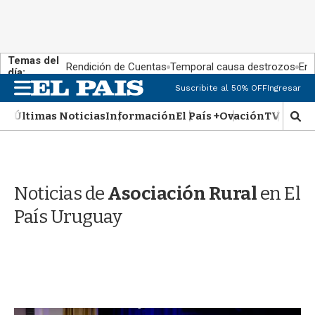
Temas del
Rendición de Cuentas
Temporal causa destrozos
En 
día:
M
Suscribite al 50% OFF
Ingresar
e
n
Últimas Noticias
Información
El País +
Ovación
TV Show
M
u
o
s
t
r
Noticias de
Asociación Rural
en El
a
r
País Uruguay
b
�
s
q
u
e
d