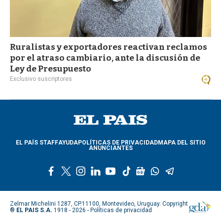
Ruralistas y exportadores reactivan reclamos
por el atraso cambiario, ante la discusión de
Ley de Presupuesto
Exclusivo suscriptores
EL PAÍS STAFF
AYUDA
POLÍTICAS DE PRIVACIDAD
MAPA DEL SITIO
ANUNCIANTES
f
t
i
l
y
t
g
w
t
a
w
n
i
o
i
o
h
e
c
i
s
n
u
k
o
a
l
e
t
t
k
t
t
g
t
e
Zelmar Michelini 1287, CP.11100, Montevideo, Uruguay. Copyright
b
t
a
e
u
o
l
s
g
®
EL PAIS S.A.
1918 - 2026 -
Políticas de privacidad
o
e
g
d
b
k
e
a
r