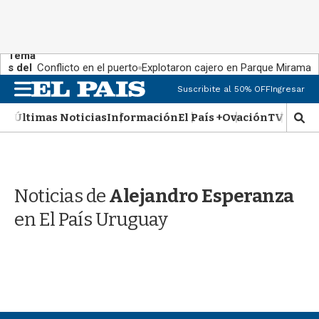
Tema
s del
Conflicto en el puerto
Explotaron cajero en Parque Miramar
día:
M
Suscribite al 50% OFF
Ingresar
e
n
Últimas Noticias
Información
El País +
Ovación
TV Show
M
u
o
s
t
r
Noticias de
Alejandro Esperanza
a
r
en El País Uruguay
b
�
s
q
u
e
d