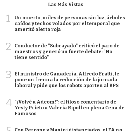
Las Más Vistas
1
Un muerto, miles de personas sin luz, árboles
caídos y techos volados por el temporal que
ameritó alerta roja
2
Conductor de "Subrayado" criticó el paro de
maestros y generó un fuerte debate: "No
tiene sentido"
3
El ministro de Ganadería, Alfredo Fratti, le
pone un freno a la reducción de la jornada
laboral y pide que los robots aporten al BPS
4
"¡Volvé a Adeom!": el filoso comentario de
Yesty Prieto a Valeria Ripoll en plena Cena de
Famosos
5
Con Perrone y Manini distanciados, el FA no