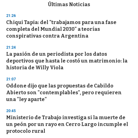
c
Últimas Noticias
o
n
21:26
d
Chiqui Tapia: del "trabajamos para una fase
s
o
completa del Mundial 2030" a teorías
f
conspirativas contra Argentina
3
3
s
21:24
e
La pasión de un periodista por los datos
c
deportivos que hasta le costó un matrimonio: la
o
n
historia de Willy Viola
d
s
21:07
Oddone dijo que las propuestas de Cabildo
Abierto son "contemplables", pero requieren
una "ley aparte"
20:45
Ministerio de Trabajo investiga si la muerte de
un peón por un rayo en Cerro Largo incumple el
protocolo rural