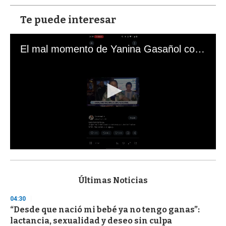
Te puede interesar
El mal momento de Yanina Gasañol con un hincha argentino en "Subrayado"
0
s
e
c
Últimas Noticias
o
n
04:30
d
“Desde que nació mi bebé ya no tengo ganas”:
s
o
lactancia, sexualidad y deseo sin culpa
f