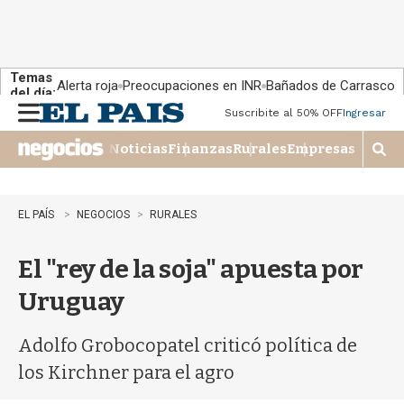
Temas
Alerta roja
Preocupaciones en INR
Bañados de Carrasco
del día:
Suscribite al 50% OFF
Ingresar
M
e
Noticias
Finanzas
Rurales
Empresas
n
M
u
o
s
t
EL PAÍS
NEGOCIOS
RURALES
r
a
El "rey de la soja" apuesta por
r
b
Uruguay
�
s
q
Adolfo Grobocopatel criticó política de
u
los Kirchner para el agro
e
d