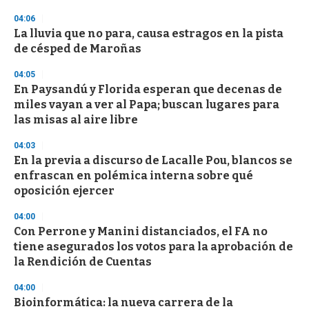
3
04:06
3
s
La lluvia que no para, causa estragos en la pista
e
de césped de Maroñas
c
o
04:05
n
d
En Paysandú y Florida esperan que decenas de
s
miles vayan a ver al Papa; buscan lugares para
las misas al aire libre
04:03
En la previa a discurso de Lacalle Pou, blancos se
enfrascan en polémica interna sobre qué
oposición ejercer
04:00
Con Perrone y Manini distanciados, el FA no
tiene asegurados los votos para la aprobación de
la Rendición de Cuentas
04:00
Bioinformática: la nueva carrera de la