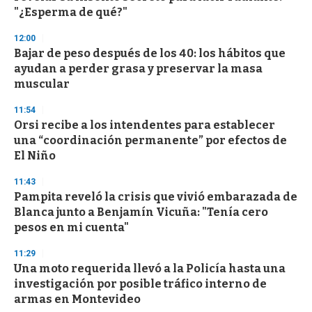
f
"¿Esperma de qué?"
3
3
s
12:00
e
Bajar de peso después de los 40: los hábitos que
c
ayudan a perder grasa y preservar la masa
o
n
muscular
d
s
11:54
Orsi recibe a los intendentes para establecer
una “coordinación permanente” por efectos de
El Niño
11:43
Pampita reveló la crisis que vivió embarazada de
Blanca junto a Benjamín Vicuña: "Tenía cero
pesos en mi cuenta"
11:29
Una moto requerida llevó a la Policía hasta una
investigación por posible tráfico interno de
armas en Montevideo