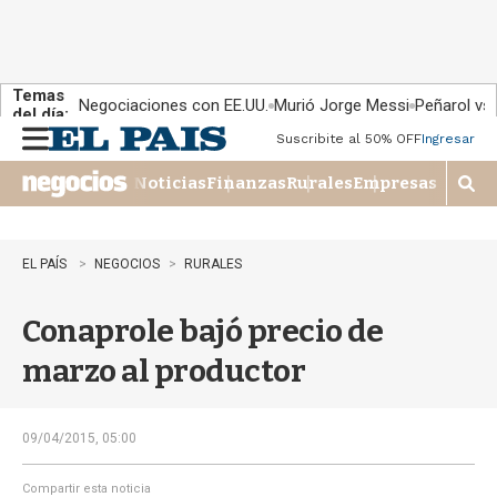
Temas
Negociaciones con EE.UU.
Murió Jorge Messi
Peñarol vs
del día:
Suscribite al 50% OFF
Ingresar
M
e
Noticias
Finanzas
Rurales
Empresas
n
M
u
o
s
t
EL PAÍS
NEGOCIOS
RURALES
r
a
Conaprole bajó precio de
r
b
marzo al productor
�
s
q
u
09/04/2015, 05:00
e
d
Compartir esta noticia