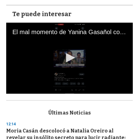
Te puede interesar
El mal momento de Yanina Gasañol con un hincha argentino en "Subrayado"
0
s
e
c
Últimas Noticias
o
n
12:14
d
Moria Casán descolocó a Natalia Oreiro al
s
o
revelar su insólito secreto para lucir radiante: