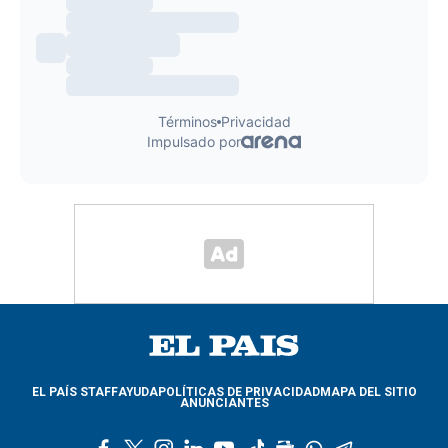
EL PAÍS STAFF
AYUDA
POLÍTICAS DE PRIVACIDAD
MAPA DEL SITIO
ANUNCIANTES
f
t
i
l
y
t
g
w
t