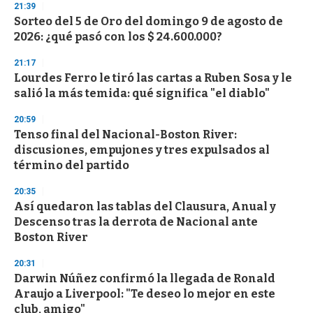
d
21:39
s
Sorteo del 5 de Oro del domingo 9 de agosto de
2026: ¿qué pasó con los $ 24.600.000?
21:17
Lourdes Ferro le tiró las cartas a Ruben Sosa y le
salió la más temida: qué significa "el diablo"
20:59
Tenso final del Nacional-Boston River:
discusiones, empujones y tres expulsados al
término del partido
20:35
Así quedaron las tablas del Clausura, Anual y
Descenso tras la derrota de Nacional ante
Boston River
20:31
Darwin Núñez confirmó la llegada de Ronald
Araujo a Liverpool: "Te deseo lo mejor en este
club, amigo"