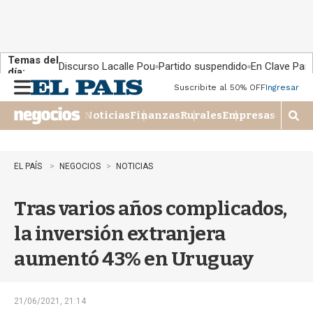
Temas del
Discurso Lacalle Pou
Partido suspendido
En Clave País
día:
Suscribite al 50% OFF
Ingresar
M
e
Noticias
Finanzas
Rurales
Empresas
n
M
u
o
s
t
EL PAÍS
NEGOCIOS
NOTICIAS
r
a
Tras varios años complicados,
r
b
la inversión extranjera
�
s
aumentó 43% en Uruguay
q
u
e
d
21/06/2021, 21:14