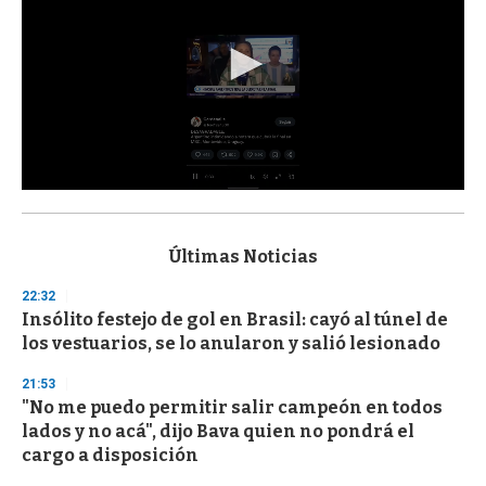
0
s
e
c
Últimas Noticias
o
n
22:32
d
Insólito festejo de gol en Brasil: cayó al túnel de
s
o
los vestuarios, se lo anularon y salió lesionado
f
3
21:53
3
s
"No me puedo permitir salir campeón en todos
e
lados y no acá", dijo Bava quien no pondrá el
c
cargo a disposición
o
n