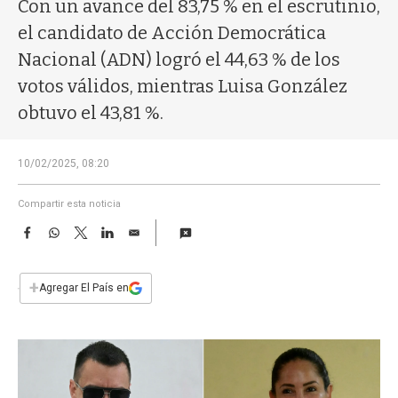
a
Con un avance del 83,75 % en el escrutinio,
el candidato de Acción Democrática
Nacional (ADN) logró el 44,63 % de los
votos válidos, mientras Luisa González
obtuvo el 43,81 %.
10/02/2025, 08:20
Compartir esta noticia
F
W
T
L
E
a
h
w
i
m
c
a
i
n
a
e
t
t
k
i
+
Agregar El País en
b
s
t
e
l
o
A
e
d
o
p
r
I
k
p
n