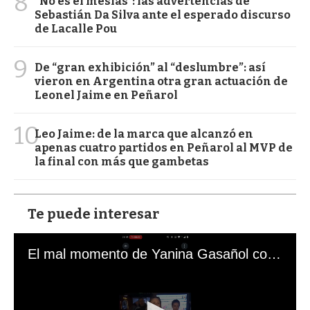
8
"No es el mesías": las advertencias de
Sebastián Da Silva ante el esperado discurso
de Lacalle Pou
9
De “gran exhibición” al “deslumbre”: así
vieron en Argentina otra gran actuación de
Leonel Jaime en Peñarol
10
Leo Jaime: de la marca que alcanzó en
apenas cuatro partidos en Peñarol al MVP de
la final con más que gambetas
Te puede interesar
El mal momento de Yanina Gasañol con un hincha argentino en "Subrayado"