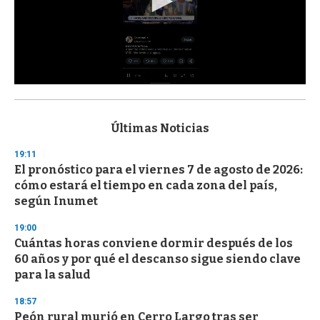
0
s
e
c
Últimas Noticias
o
n
19:11
d
El pronóstico para el viernes 7 de agosto de 2026:
s
o
cómo estará el tiempo en cada zona del país,
f
según Inumet
3
3
s
19:00
e
Cuántas horas conviene dormir después de los
c
60 años y por qué el descanso sigue siendo clave
o
n
para la salud
d
s
18:57
Peón rural murió en Cerro Largo tras ser