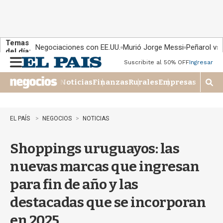
Temas
Negociaciones con EE.UU.
Murió Jorge Messi
Peñarol vs
del día:
Suscribite al 50% OFF
Ingresar
M
e
Noticias
Finanzas
Rurales
Empresas
n
M
u
o
s
t
EL PAÍS
NEGOCIOS
NOTICIAS
r
a
Shoppings uruguayos: las
r
b
nuevas marcas que ingresan
�
s
para fin de año y las
q
u
destacadas que se incorporan
e
d
en 2025