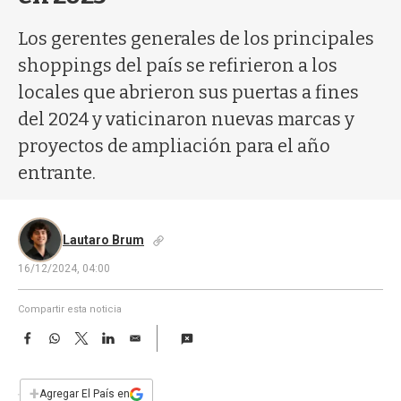
a
Los gerentes generales de los principales
shoppings del país se refirieron a los
locales que abrieron sus puertas a fines
del 2024 y vaticinaron nuevas marcas y
proyectos de ampliación para el año
entrante.
Lautaro Brum
16/12/2024, 04:00
Compartir esta noticia
F
W
T
L
E
a
h
w
i
m
c
a
i
n
a
e
t
t
k
i
+
Agregar El País en