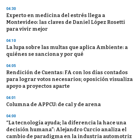
o
04:30
n
d
Experto en medicina del estrés llega a
s
Montevideo: las claves de Daniel López Rosetti
para vivir mejor
04:10
La lupa sobre las multas que aplica Ambiente: a
quiénes se sanciona y por qué
04:05
Rendición de Cuentas: FA con los días contados
para lograr votos necesarios; oposición visualiza
apoyo a proyectos aparte
04:01
Columna de APPCU: de cal y de arena
04:00
“La tecnología ayuda; la diferencia la hace una
decisión humana”: Alejandro Curcio analiza el
cambio de paradigma en la industria automotriz