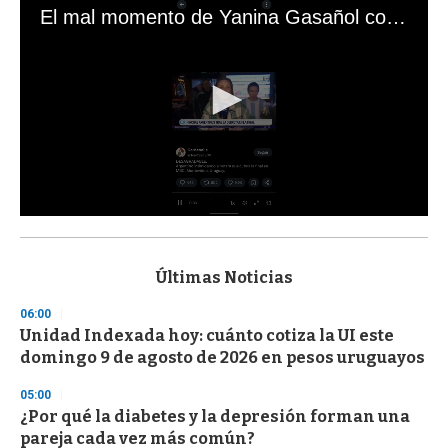
El mal momento de Yanina Gasañol con un hincha argentino en "Subrayado"
0
s
e
c
Últimas Noticias
o
n
06:00
d
Unidad Indexada hoy: cuánto cotiza la UI este
s
o
domingo 9 de agosto de 2026 en pesos uruguayos
f
3
05:00
3
s
¿Por qué la diabetes y la depresión forman una
e
pareja cada vez más común?
c