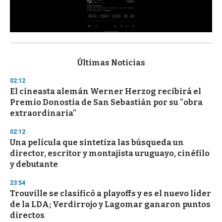
0
s
e
c
Últimas Noticias
o
n
02:12
d
El cineasta alemán Werner Herzog recibirá el
s
o
Premio Donostia de San Sebastián por su "obra
f
extraordinaria"
3
3
s
02:12
e
Una película que sintetiza las búsqueda un
c
director, escritor y montajista uruguayo, cinéfilo
o
n
y debutante
d
s
23:54
Trouville se clasificó a playoffs y es el nuevo líder
de la LDA; Verdirrojo y Lagomar ganaron puntos
directos