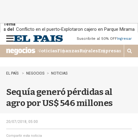
Tema
s del
Conflicto en el puerto
Explotaron cajero en Parque Miramar
día:
Suscribite al 50% OFF
Ingresar
M
e
Noticias
Finanzas
Rurales
Empresas
n
M
u
o
s
t
EL PAÍS
NEGOCIOS
NOTICIAS
r
a
Sequía generó pérdidas al
r
b
agro por US$ 546 millones
�
s
q
u
20/07/2018, 05:00
e
d
Compartir esta noticia