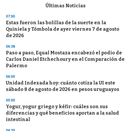
c
Últimas Noticias
o
n
07:00
d
Estas fueron las bolillas de la suerte en la
s
o
Quiniela y Tómbola de ayer viernes 7 de agosto
f
de 2026
3
3
s
06:38
e
Paso a paso, Equal Mostaza encabezó el podio de
c
Carlos Daniel Etchechoury en el Comparación de
o
n
Palermo
d
s
06:00
Unidad Indexada hoy: cuánto cotiza la UI este
sábado 8 de agosto de 2026 en pesos uruguayos
05:00
Yogur, yogur griego y kéfir: cuáles son sus
diferencias y qué beneficios aportan a la salud
intestinal
04:30