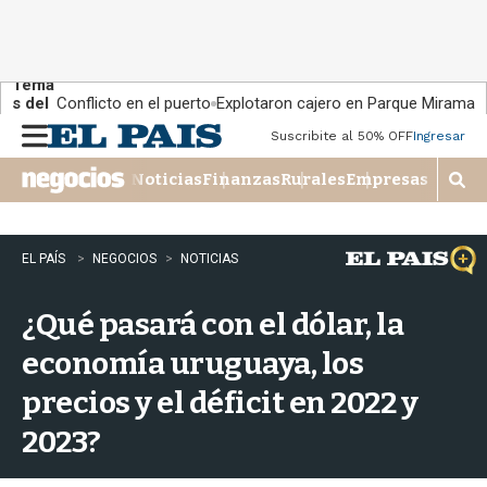
Tema
s del
Conflicto en el puerto
Explotaron cajero en Parque Miramar
día:
Suscribite al 50% OFF
Ingresar
M
e
Noticias
Finanzas
Rurales
Empresas
n
M
u
o
s
t
EL PAÍS
NEGOCIOS
NOTICIAS
r
a
¿Qué pasará con el dólar, la
r
b
economía uruguaya, los
�
s
precios y el déficit en 2022 y
q
u
2023?
e
d