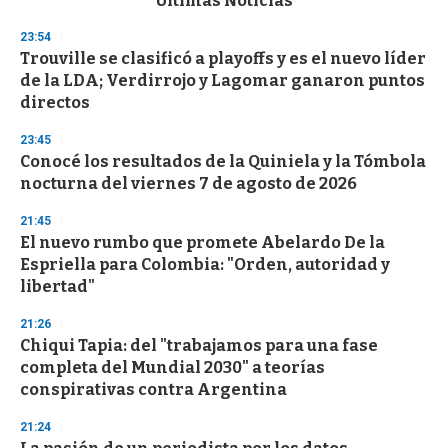
Últimas Noticias
o
n
23:54
d
Trouville se clasificó a playoffs y es el nuevo líder
s
o
de la LDA; Verdirrojo y Lagomar ganaron puntos
f
directos
3
3
s
23:45
e
Conocé los resultados de la Quiniela y la Tómbola
c
nocturna del viernes 7 de agosto de 2026
o
n
d
21:45
s
El nuevo rumbo que promete Abelardo De la
Espriella para Colombia: "Orden, autoridad y
libertad"
21:26
Chiqui Tapia: del "trabajamos para una fase
completa del Mundial 2030" a teorías
conspirativas contra Argentina
21:24