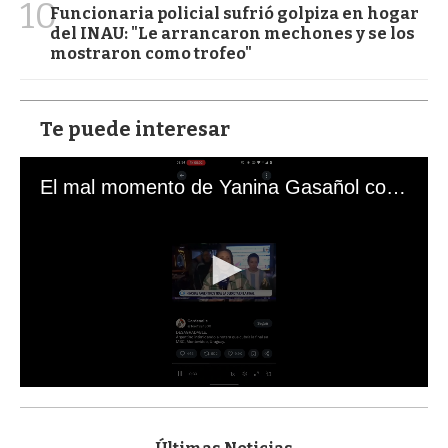
10
Funcionaria policial sufrió golpiza en hogar
del INAU: "Le arrancaron mechones y se los
mostraron como trofeo"
Te puede interesar
El mal momento de Yanina Gasañol con un hincha argentino en "Subrayado"
0
s
e
c