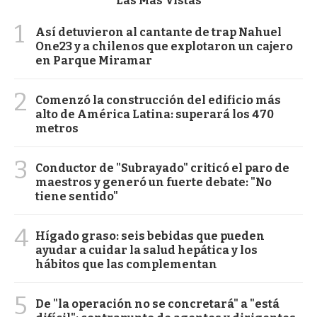
Las Más Vistas
1
Así detuvieron al cantante de trap Nahuel
One23 y a chilenos que explotaron un cajero
en Parque Miramar
2
Comenzó la construcción del edificio más
alto de América Latina: superará los 470
metros
3
Conductor de "Subrayado" criticó el paro de
maestros y generó un fuerte debate: "No
tiene sentido"
4
Hígado graso: seis bebidas que pueden
ayudar a cuidar la salud hepática y los
hábitos que las complementan
5
De "la operación no se concretará" a "está