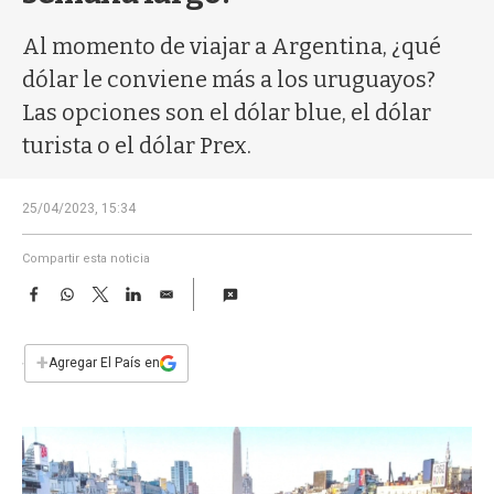
a
Al momento de viajar a Argentina, ¿qué
dólar le conviene más a los uruguayos?
Las opciones son el dólar blue, el dólar
turista o el dólar Prex.
25/04/2023, 15:34
Compartir esta noticia
F
W
T
L
E
a
h
w
i
m
c
a
i
n
a
e
t
t
k
i
+
Agregar El País en
b
s
t
e
l
o
A
e
d
o
p
r
I
k
p
n