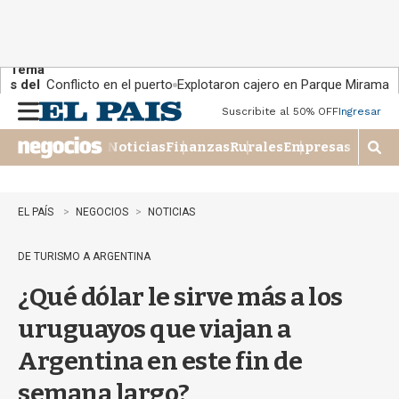
Tema
s del
Conflicto en el puerto
Explotaron cajero en Parque Miramar
día:
Suscribite al 50% OFF
Ingresar
M
e
Noticias
Finanzas
Rurales
Empresas
n
M
u
o
s
t
EL PAÍS
NEGOCIOS
NOTICIAS
r
a
DE TURISMO A ARGENTINA
r
b
¿Qué dólar le sirve más a los
�
s
uruguayos que viajan a
q
u
Argentina en este fin de
e
d
semana largo?