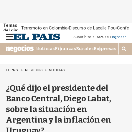
Temas
Terremoto en Colombia
Discurso de Lacalle Pou
Confere
del día:
Suscribite al 50% OFF
Ingresar
M
e
Noticias
Finanzas
Rurales
Empresas
n
M
u
o
s
t
EL PAÍS
NEGOCIOS
NOTICIAS
r
a
¿Qué dijo el presidente del
r
b
Banco Central, Diego Labat,
�
s
sobre la situación en
q
u
Argentina y la inflación en
e
d
Uruguay?