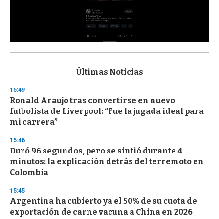
0
s
e
c
Últimas Noticias
o
n
15:49
d
Ronald Araujo tras convertirse en nuevo
s
o
futbolista de Liverpool: “Fue la jugada ideal para
f
mi carrera”
3
3
s
15:46
e
Duró 96 segundos, pero se sintió durante 4
c
minutos: la explicación detrás del terremoto en
o
n
Colombia
d
s
15:45
Argentina ha cubierto ya el 50% de su cuota de
exportación de carne vacuna a China en 2026