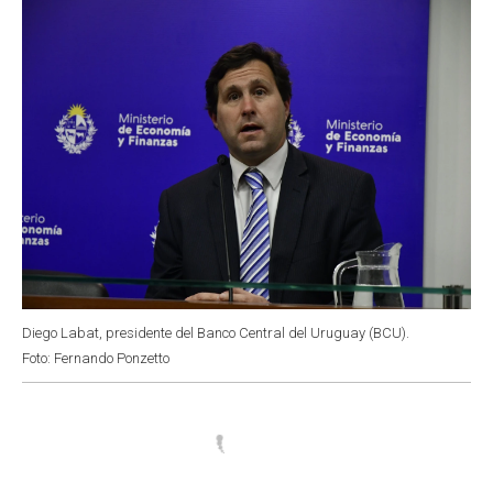
k
p
n
Diego Labat, presidente del Banco Central del Uruguay (BCU).
Foto: Fernando Ponzetto