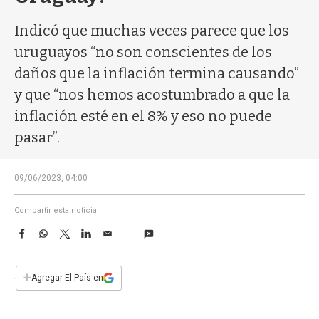
a
Indicó que muchas veces parece que los
uruguayos “no son conscientes de los
daños que la inflación termina causando”
y que “nos hemos acostumbrado a que la
inflación esté en el 8% y eso no puede
pasar”.
09/06/2023, 04:00
Compartir esta noticia
F
W
T
L
E
a
h
w
i
m
c
a
i
n
a
e
t
t
k
i
+
Agregar El País en
b
s
t
e
l
o
A
e
d
o
p
r
I