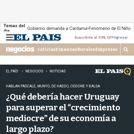
Temas del
Gobierno demanda a Cardama
Fenómeno de El Niño
día:
Suscribite al 50% OFF
Ingresar
M
e
Noticias
Finanzas
Rurales
Empresas
n
M
u
o
s
t
EL PAÍS
NEGOCIOS
NOTICIAS
r
a
HABLAN PASCALE, MUNYO, DE HAEDO, ODDONE Y BALSA
r
b
¿Qué debería hacer Uruguay
�
s
para superar el “crecimiento
q
mediocre” de su economía a
u
e
largo plazo?
d