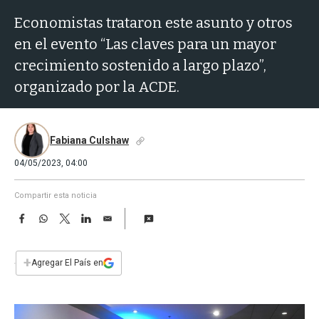
a
Economistas trataron este asunto y otros
en el evento “Las claves para un mayor
crecimiento sostenido a largo plazo”,
organizado por la ACDE.
Fabiana Culshaw
04/05/2023, 04:00
Compartir esta noticia
F
W
T
L
E
a
h
w
i
m
c
a
i
n
a
e
t
t
k
i
+
Agregar El País en
b
s
t
e
l
o
A
e
d
o
p
r
I
k
p
n