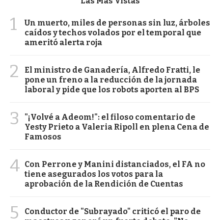
Las Más Vistas
1
Un muerto, miles de personas sin luz, árboles
caídos y techos volados por el temporal que
ameritó alerta roja
2
El ministro de Ganadería, Alfredo Fratti, le
pone un freno a la reducción de la jornada
laboral y pide que los robots aporten al BPS
3
"¡Volvé a Adeom!": el filoso comentario de
Yesty Prieto a Valeria Ripoll en plena Cena de
Famosos
4
Con Perrone y Manini distanciados, el FA no
tiene asegurados los votos para la
aprobación de la Rendición de Cuentas
5
Conductor de "Subrayado" criticó el paro de