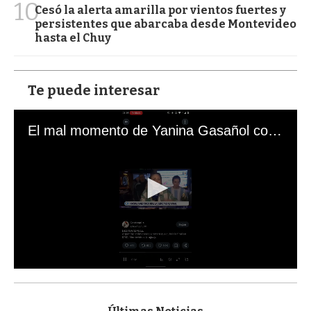
10
Cesó la alerta amarilla por vientos fuertes y
persistentes que abarcaba desde Montevideo
hasta el Chuy
Te puede interesar
El mal momento de Yanina Gasañol con un hincha argentino en "Subrayado"
0
s
e
c