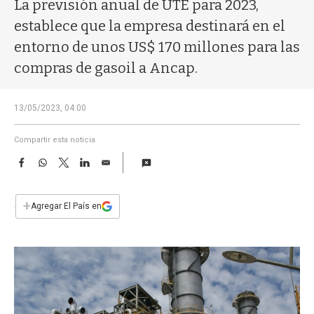
a
La previsión anual de UTE para 2023,
establece que la empresa destinará en el
entorno de unos US$ 170 millones para las
compras de gasoil a Ancap.
13/05/2023, 04:00
Compartir esta noticia
F
W
T
L
E
a
h
w
i
m
c
a
i
n
a
e
t
t
k
i
+
Agregar El País en
b
s
t
e
l
o
A
e
d
o
p
r
I
k
p
n