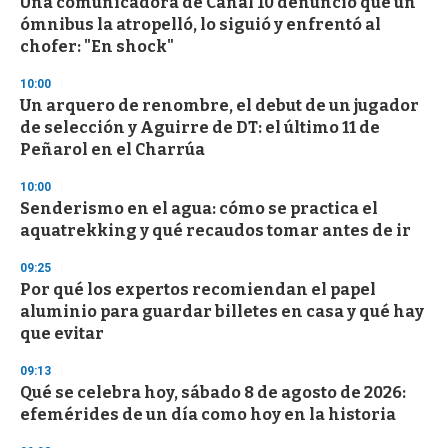
s
Una comunicadora de Canal 10 denunció que un
e
ómnibus la atropelló, lo siguió y enfrentó al
c
chofer: "En shock"
o
n
d
10:00
s
Un arquero de renombre, el debut de un jugador
de selección y Aguirre de DT: el último 11 de
Peñarol en el Charrúa
10:00
Senderismo en el agua: cómo se practica el
aquatrekking y qué recaudos tomar antes de ir
09:25
Por qué los expertos recomiendan el papel
aluminio para guardar billetes en casa y qué hay
que evitar
09:13
Qué se celebra hoy, sábado 8 de agosto de 2026:
efemérides de un día como hoy en la historia