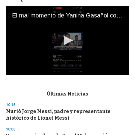
El mal momento de Yanina Gasañol con un hincha argentino en "Subrayado"
0
s
e
c
Últimas Noticias
o
n
10:18
d
Murió Jorge Messi, padre y representante
s
o
histórico de Lionel Messi
f
3
10:00
3