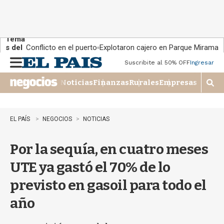
Tema
s del
Conflicto en el puerto
Explotaron cajero en Parque Miramar
día:
Suscribite al 50% OFF
Ingresar
M
e
Noticias
Finanzas
Rurales
Empresas
n
M
u
o
s
t
EL PAÍS
NEGOCIOS
NOTICIAS
r
a
Por la sequía, en cuatro meses
r
b
UTE ya gastó el 70% de lo
�
s
previsto en gasoil para todo el
q
u
año
e
d