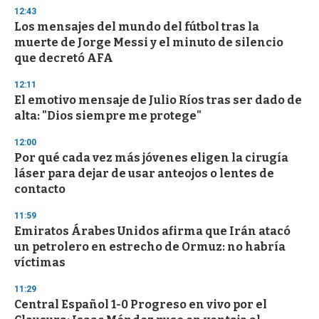
n
12:43
d
Los mensajes del mundo del fútbol tras la
s
o
muerte de Jorge Messi y el minuto de silencio
f
que decretó AFA
3
3
s
12:11
e
El emotivo mensaje de Julio Ríos tras ser dado de
c
alta: "Dios siempre me protege"
o
n
d
12:00
s
Por qué cada vez más jóvenes eligen la cirugía
láser para dejar de usar anteojos o lentes de
contacto
11:59
Emiratos Árabes Unidos afirma que Irán atacó
un petrolero en estrecho de Ormuz: no habría
víctimas
11:29
Central Español 1-0 Progreso en vivo por el