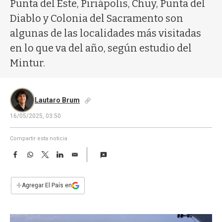
a
Punta del Este, Piriápolis, Chuy, Punta del
Diablo y Colonia del Sacramento son
algunas de las localidades más visitadas
en lo que va del año, según estudio del
Mintur.
Lautaro Brum
16/05/2025, 03:50
Compartir esta noticia
F
W
T
L
E
a
h
w
i
m
c
a
i
n
a
e
t
t
k
i
+
Agregar El País en
b
s
t
e
l
o
A
e
d
o
p
r
I
k
p
n