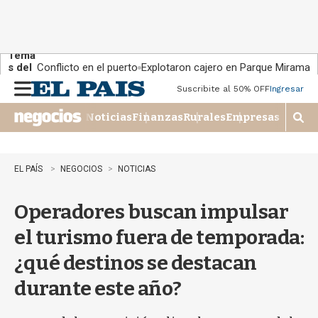
Tema
s del
Conflicto en el puerto
Explotaron cajero en Parque Miramar
día:
Suscribite al 50% OFF
Ingresar
M
e
Noticias
Finanzas
Rurales
Empresas
n
M
u
o
s
t
EL PAÍS
NEGOCIOS
NOTICIAS
r
a
Operadores buscan impulsar
r
b
el turismo fuera de temporada:
�
s
¿qué destinos se destacan
q
u
durante este año?
e
d