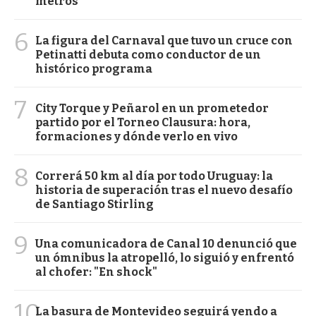
metros
6
La figura del Carnaval que tuvo un cruce con
Petinatti debuta como conductor de un
histórico programa
7
City Torque y Peñarol en un prometedor
partido por el Torneo Clausura: hora,
formaciones y dónde verlo en vivo
8
Correrá 50 km al día por todo Uruguay: la
historia de superación tras el nuevo desafío
de Santiago Stirling
9
Una comunicadora de Canal 10 denunció que
un ómnibus la atropelló, lo siguió y enfrentó
al chofer: "En shock"
10
La basura de Montevideo seguirá yendo a