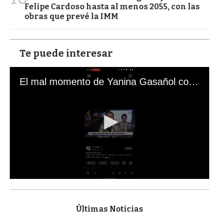
Felipe Cardoso hasta al menos 2055, con las
obras que prevé la IMM
Te puede interesar
El mal momento de Yanina Gasañol con un hincha argentino en "Subrayado"
0
s
e
c
Últimas Noticias
o