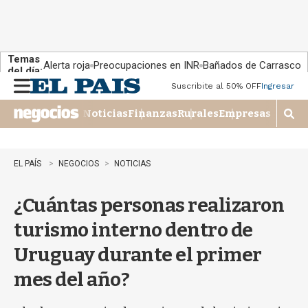
Temas
Alerta roja
Preocupaciones en INR
Bañados de Carrasco
del día:
Suscribite al 50% OFF
Ingresar
M
e
Noticias
Finanzas
Rurales
Empresas
n
M
u
o
s
t
EL PAÍS
NEGOCIOS
NOTICIAS
r
a
¿Cuántas personas realizaron
r
b
turismo interno dentro de
�
s
Uruguay durante el primer
q
u
mes del año?
e
d