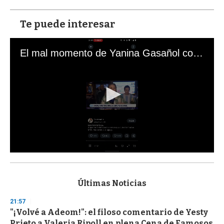
Te puede interesar
El mal momento de Yanina Gasañol con un hincha argentino en "Subrayado"
0
s
e
c
Últimas Noticias
o
n
21:57
d
"¡Volvé a Adeom!": el filoso comentario de Yesty
s
o
Prieto a Valeria Ripoll en plena Cena de Famosos