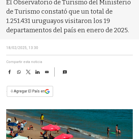
a
El Observatorio de Turismo del Ministerio
de Turismo constató que un total de
1.251.431 uruguayos visitaron los 19
departamentos del país en enero de 2025.
18/02/2025, 13:30
Compartir esta noticia
F
W
T
L
E
a
h
w
i
m
c
a
i
n
a
e
t
t
k
i
+
Agregar El País en
b
s
t
e
l
o
A
e
d
o
p
r
I
k
p
n