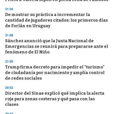
f
3
21:26
3
s
De mostrar su práctica a incrementar la
e
cantidad de jugadores citados: los primeros días
c
de Forlán en Uruguay
o
n
d
21:08
s
Sánchez anunció que la Junta Nacional de
Emergencias se reunirá para prepararse ante el
fenómeno de El Niño
21:00
Trump firma decreto para impedir el "turismo"
de ciudadanía por nacimiento y amplía control
de redes sociales
20:52
Director del Sinae explicó qué implica la alerta
roja para zonas costeras y qué pasa con las
clases