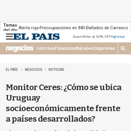
Temas
Alerta roja
Preocupaciones en INR
Bañados de Carrasco
del día:
Suscribite al 50% OFF
Ingresar
M
e
Noticias
Finanzas
Rurales
Empresas
n
M
u
o
s
t
EL PAÍS
NEGOCIOS
NOTICIAS
r
a
Monitor Ceres: ¿Cómo se ubica
r
b
Uruguay
�
s
socioeconómicamente frente
q
u
a países desarrollados?
e
d