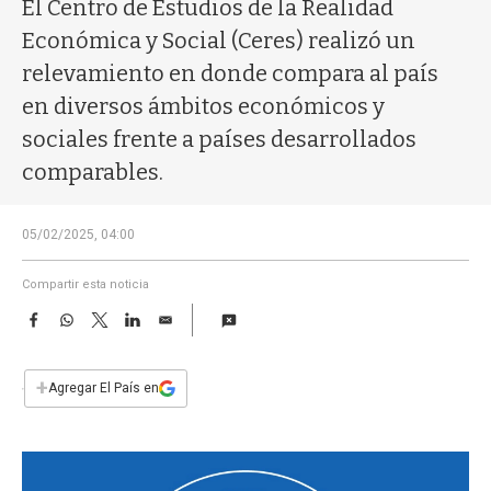
a
El Centro de Estudios de la Realidad
Económica y Social (Ceres) realizó un
relevamiento en donde compara al país
en diversos ámbitos económicos y
sociales frente a países desarrollados
comparables.
05/02/2025, 04:00
Compartir esta noticia
F
W
T
L
E
a
h
w
i
m
c
a
i
n
a
e
t
t
k
i
+
Agregar El País en
b
s
t
e
l
o
A
e
d
o
p
r
I
k
p
n