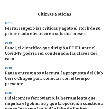
0
s
e
c
Últimas Noticias
o
n
03:10
d
Ferrari superó las críticas y agotó el stock de su
s
o
primer auto eléctrico en solo dos meses
f
3
03:05
3
s
Fauci, el científico que dirigió a EE.UU. ante el
e
Covid-19, podría ser condenado: las claves del
c
caso
o
n
d
03:05
s
Pausa entre vinos y lectura, la propuesta del Club
Cerro Chapeu para conectar con el tiempo
presente
03:00
Fideicomiso ferroviario: la herramienta que
impulsa el gobierno y que la oposición cuestiona
por su “enorme laxitud” y falta de límites