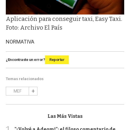
Aplicación para conseguir taxi, Easy Taxi.
Foto: Archivo El País
NORMATIVA
¿Encontraste un error?
Reportar
Temas relacionados
MEF
Las Más Vistas
1
"¡Volvé a Adeom!": el filoso comentario de