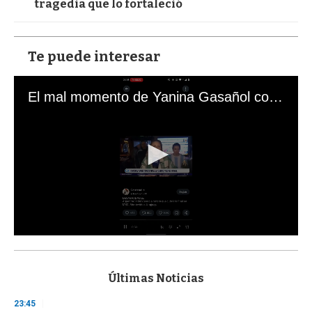
tragedia que lo fortaleció
Te puede interesar
El mal momento de Yanina Gasañol con un hincha argentino en "Subrayado"
0
s
e
c
Últimas Noticias
o
n
23:45
d