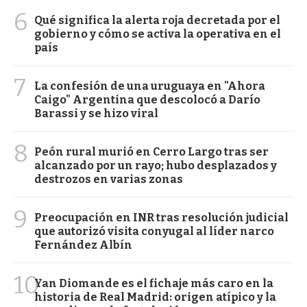
6
Qué significa la alerta roja decretada por el
gobierno y cómo se activa la operativa en el
país
7
La confesión de una uruguaya en "Ahora
Caigo" Argentina que descolocó a Darío
Barassi y se hizo viral
8
Peón rural murió en Cerro Largo tras ser
alcanzado por un rayo; hubo desplazados y
destrozos en varias zonas
9
Preocupación en INR tras resolución judicial
que autorizó visita conyugal al líder narco
Fernández Albín
10
Yan Diomande es el fichaje más caro en la
historia de Real Madrid: origen atípico y la