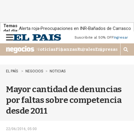
Temas
Alerta roja
Preocupaciones en INR
Bañados de Carrasco
del día:
Suscribite al 50% OFF
Ingresar
M
e
Noticias
Finanzas
Rurales
Empresas
n
M
u
o
s
t
EL PAÍS
NEGOCIOS
NOTICIAS
r
a
Mayor cantidad de denuncias
r
b
por faltas sobre competencia
�
s
desde 2011
q
u
e
d
22/06/2016, 05:00