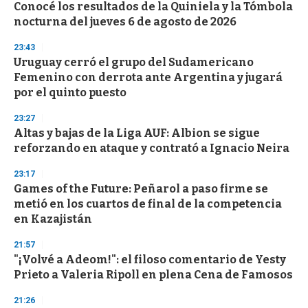
Conocé los resultados de la Quiniela y la Tómbola
s
o
nocturna del jueves 6 de agosto de 2026
f
3
23:43
3
s
Uruguay cerró el grupo del Sudamericano
e
Femenino con derrota ante Argentina y jugará
c
por el quinto puesto
o
n
d
23:27
s
Altas y bajas de la Liga AUF: Albion se sigue
reforzando en ataque y contrató a Ignacio Neira
23:17
Games of the Future: Peñarol a paso firme se
metió en los cuartos de final de la competencia
en Kazajistán
21:57
"¡Volvé a Adeom!": el filoso comentario de Yesty
Prieto a Valeria Ripoll en plena Cena de Famosos
21:26