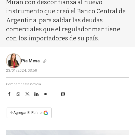
a
Miran con desconfianza al nuevo
instrumento que creó el Banco Central de
Argentina, para saldar las deudas
comerciales que el regulador mantiene
con los importadores de su país.
Pia Mesa
23/01/2024, 03:50
Compartir esta noticia
F
W
T
L
E
a
h
w
i
m
c
a
i
n
a
e
t
t
k
i
+
Agregar El País en
b
s
t
e
l
o
A
e
d
o
p
r
I
k
p
n