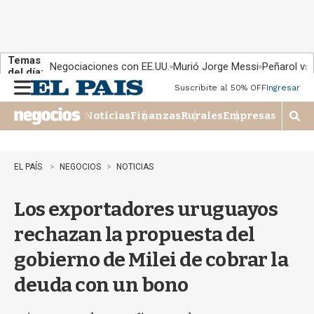
Temas
Negociaciones con EE.UU.
Murió Jorge Messi
Peñarol vs
del día:
Suscribite al 50% OFF
Ingresar
M
e
Noticias
Finanzas
Rurales
Empresas
n
M
u
o
s
t
EL PAÍS
NEGOCIOS
NOTICIAS
r
a
Los exportadores uruguayos
r
b
rechazan la propuesta del
�
s
gobierno de Milei de cobrar la
q
u
deuda con un bono
e
d