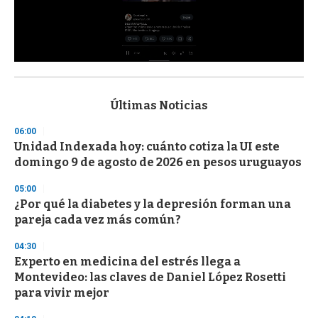
0
s
e
c
Últimas Noticias
o
n
06:00
d
Unidad Indexada hoy: cuánto cotiza la UI este
s
o
domingo 9 de agosto de 2026 en pesos uruguayos
f
3
05:00
3
s
¿Por qué la diabetes y la depresión forman una
e
pareja cada vez más común?
c
o
04:30
n
d
Experto en medicina del estrés llega a
s
Montevideo: las claves de Daniel López Rosetti
para vivir mejor