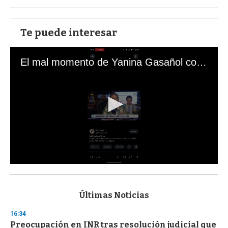
Te puede interesar
El mal momento de Yanina Gasañol con un hincha argentino en "Subrayado"
0
s
e
c
Últimas Noticias
o
n
16:34
d
Preocupación en INR tras resolución judicial que
s