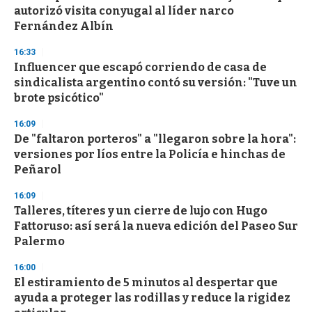
o
autorizó visita conyugal al líder narco
f
Fernández Albín
3
3
s
16:33
e
Influencer que escapó corriendo de casa de
c
sindicalista argentino contó su versión: "Tuve un
o
n
brote psicótico"
d
s
16:09
De "faltaron porteros" a "llegaron sobre la hora":
versiones por líos entre la Policía e hinchas de
Peñarol
16:09
Talleres, títeres y un cierre de lujo con Hugo
Fattoruso: así será la nueva edición del Paseo Sur
Palermo
16:00
El estiramiento de 5 minutos al despertar que
ayuda a proteger las rodillas y reduce la rigidez