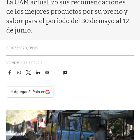
a
La UAM actualizó sus recomendaciones
de los mejores productos por su precio y
sabor para el período del 30 de mayo al 12
de junio.
30/05/2023, 09:39
Compartir esta noticia
F
W
T
L
E
a
h
w
i
m
c
a
i
n
a
e
t
t
k
i
+
Agregar El País en
b
s
t
e
l
o
A
e
d
o
p
r
I
k
p
n