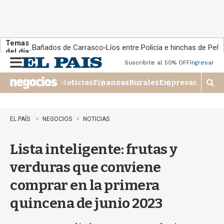
Temas
Bañados de Carrasco
Líos entre Policía e hinchas de Peña
del día:
Suscribite al 50% OFF
Ingresar
M
e
Noticias
Finanzas
Rurales
Empresas
n
M
u
o
s
t
EL PAÍS
NEGOCIOS
NOTICIAS
r
a
Lista inteligente: frutas y
r
b
verduras que conviene
�
s
comprar en la primera
q
u
quincena de junio 2023
e
d