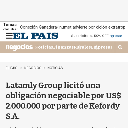
Temas
Conexión Ganadera
Inumet advierte por ciclón extratropi
del día:
Suscribite al 50% OFF
Ingresar
M
e
Noticias
Finanzas
Rurales
Empresas
n
M
u
o
s
t
EL PAÍS
NEGOCIOS
NOTICIAS
r
a
Latamly Group licitó una
r
b
obligación negociable por US$
�
s
2.000.000 por parte de Kefordy
q
u
S.A.
e
d