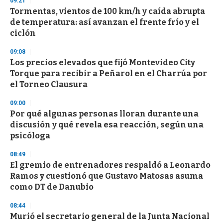
09:21
e
Tormentas, vientos de 100 km/h y caída abrupta
c
de temperatura: así avanzan el frente frío y el
o
n
ciclón
d
s
09:08
Los precios elevados que fijó Montevideo City
Torque para recibir a Peñarol en el Charrúa por
el Torneo Clausura
09:00
Por qué algunas personas lloran durante una
discusión y qué revela esa reacción, según una
psicóloga
08:49
El gremio de entrenadores respaldó a Leonardo
Ramos y cuestionó que Gustavo Matosas asuma
como DT de Danubio
08:44
Murió el secretario general de la Junta Nacional