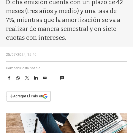
a
Dicha emisión cuenta con un plazo de 42
meses (tres años y medio) y una tasa de
7%, mientras que la amortización se va a
realizar de manera semestral y en siete
cuotas con intereses.
25/07/2024, 15:40
Compartir esta noticia
F
W
T
L
E
a
h
w
i
m
c
a
i
n
a
e
t
t
k
i
+
Agregar El País en
b
s
t
e
l
o
A
e
d
o
p
r
I
k
p
n