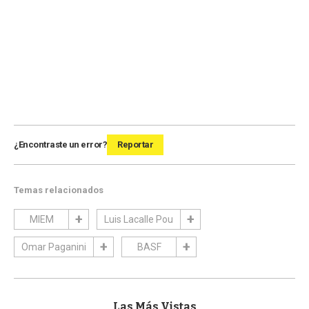
¿Encontraste un error?
Reportar
Temas relacionados
MIEM
Luis Lacalle Pou
Omar Paganini
BASF
Las Más Vistas