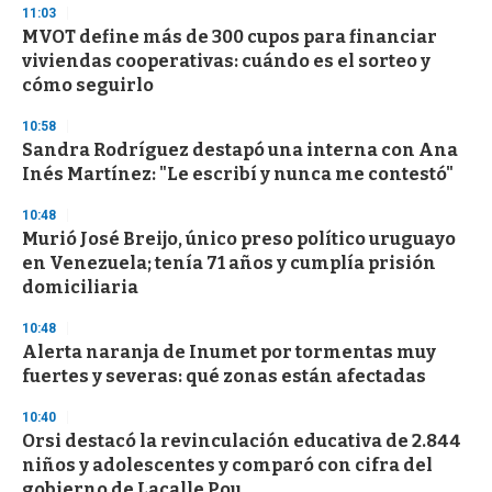
n
11:03
d
MVOT define más de 300 cupos para financiar
s
o
viviendas cooperativas: cuándo es el sorteo y
f
cómo seguirlo
3
3
s
10:58
e
Sandra Rodríguez destapó una interna con Ana
c
Inés Martínez: "Le escribí y nunca me contestó"
o
n
d
10:48
s
Murió José Breijo, único preso político uruguayo
en Venezuela; tenía 71 años y cumplía prisión
domiciliaria
10:48
Alerta naranja de Inumet por tormentas muy
fuertes y severas: qué zonas están afectadas
10:40
Orsi destacó la revinculación educativa de 2.844
niños y adolescentes y comparó con cifra del
gobierno de Lacalle Pou