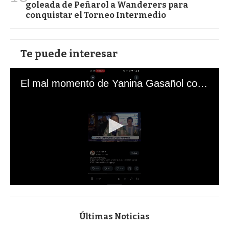
goleada de Peñarol a Wanderers para
conquistar el Torneo Intermedio
Te puede interesar
El mal momento de Yanina Gasañol con un hincha argentino en "Subrayado"
0
s
e
c
Últimas Noticias
o