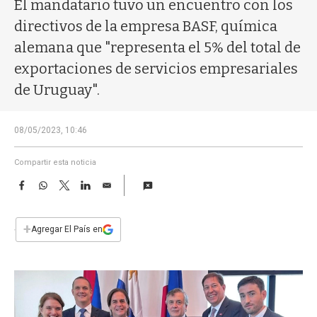
a
El mandatario tuvo un encuentro con los
directivos de la empresa BASF, química
alemana que "representa el 5% del total de
exportaciones de servicios empresariales
de Uruguay".
08/05/2023, 10:46
Compartir esta noticia
F
W
T
L
E
a
h
w
i
m
c
a
i
n
a
e
t
t
k
i
+
Agregar El País en
b
s
t
e
l
o
A
e
d
o
p
r
I
k
p
n