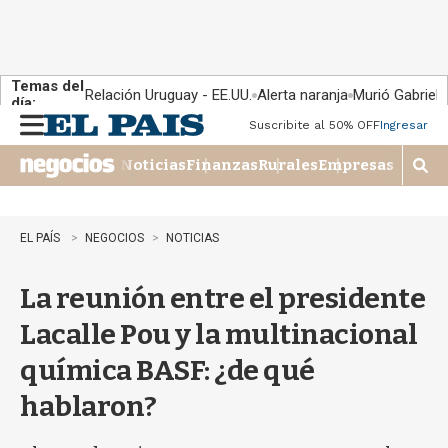
Temas del
Relación Uruguay - EE.UU.
Alerta naranja
Murió Gabriel 
día:
Suscribite al 50% OFF
Ingresar
M
e
Noticias
Finanzas
Rurales
Empresas
n
M
u
o
s
t
EL PAÍS
NEGOCIOS
NOTICIAS
r
a
La reunión entre el presidente
r
b
Lacalle Pou y la multinacional
�
s
química BASF: ¿de qué
q
u
hablaron?
e
d