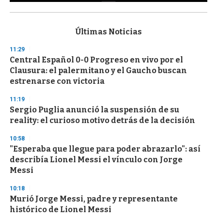
0
s
e
c
Últimas Noticias
o
n
11:29
d
Central Español 0-0 Progreso en vivo por el
s
o
Clausura: el palermitano y el Gaucho buscan
f
estrenarse con victoria
3
3
s
11:19
e
Sergio Puglia anunció la suspensión de su
c
reality: el curioso motivo detrás de la decisión
o
n
d
10:58
s
"Esperaba que llegue para poder abrazarlo": así
describía Lionel Messi el vínculo con Jorge
Messi
10:18
Murió Jorge Messi, padre y representante
histórico de Lionel Messi