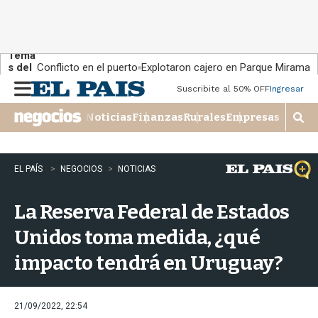
Tema
s del
Conflicto en el puerto
Explotaron cajero en Parque Miramar
día:
Suscribite al 50% OFF
Ingresar
M
e
Noticias
Finanzas
Rurales
Empresas
n
M
u
o
s
t
EL PAÍS
NEGOCIOS
NOTICIAS
r
a
La Reserva Federal de Estados
r
b
Unidos toma medida, ¿qué
�
s
impacto tendrá en Uruguay?
q
u
e
d
21/09/2022, 22:54