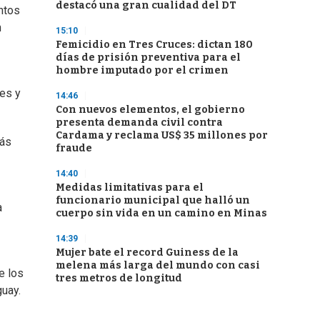
destacó una gran cualidad del DT
ntos
n
15:10
Femicidio en Tres Cruces: dictan 180
días de prisión preventiva para el
hombre imputado por el crimen
nes y
14:46
Con nuevos elementos, el gobierno
presenta demanda civil contra
Cardama y reclama US$ 35 millones por
más
fraude
14:40
Medidas limitativas para el
funcionario municipal que halló un
a
cuerpo sin vida en un camino en Minas
14:39
Mujer bate el record Guiness de la
melena más larga del mundo con casi
e los
tres metros de longitud
guay.