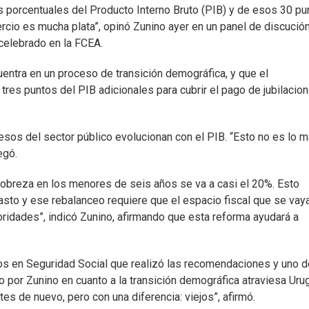
os porcentuales del Producto Interno Bruto (PIB) y de esos 30 pu
ercio es mucha plata”, opinó Zunino ayer en un panel de discució
celebrado en la FCEA.
uentra en un proceso de transición demográfica, y que el
tres puntos del PIB adicionales para cubrir el pago de jubilacio
resos del sector público evolucionan con el PIB. “Esto no es lo 
egó.
obreza en los menores de seis años se va a casi el 20%. Esto
sto y ese rebalanceo requiere que el espacio fiscal que se vay
oridades”, indicó Zunino, afirmando que esta reforma ayudará a
os en Seguridad Social que realizó las recomendaciones y uno d
o por Zunino en cuanto a la transición demográfica atraviesa Uru
s de nuevo, pero con una diferencia: viejos”, afirmó.