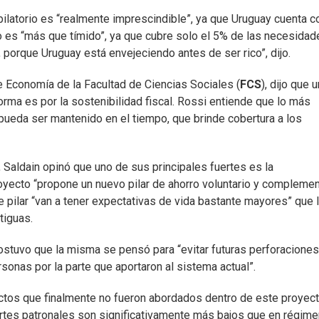
ubilatorio es “realmente imprescindible”, ya que Uruguay cuenta c
o es “más que tímido”, ya que cubre solo el 5% de las necesida
s, porque Uruguay está envejeciendo antes de ser rico”, dijo.
 Economía de la Facultad de Ciencias Sociales (
FCS
), dijo que 
orma es por la sostenibilidad fiscal. Rossi entiende que lo más
pueda ser mantenido en el tiempo, que brinde cobertura a los
, Saldain opinó que uno de sus principales fuertes es la
royecto “propone un nuevo pilar de ahorro voluntario y complemen
 pilar “van a tener expectativas de vida bastante mayores” que 
tiguas.
sostuvo que la misma se pensó para “evitar futuras perforaciones
rsonas por la parte que aportaron al sistema actual”.
ectos que finalmente no fueron abordados dentro de este proyect
portes patronales son significativamente más bajos que en régime