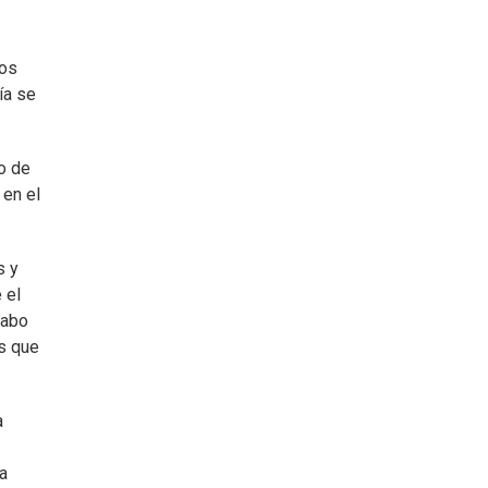
los
ía se
do de
 en el
s y
 el
cabo
os que
a
a