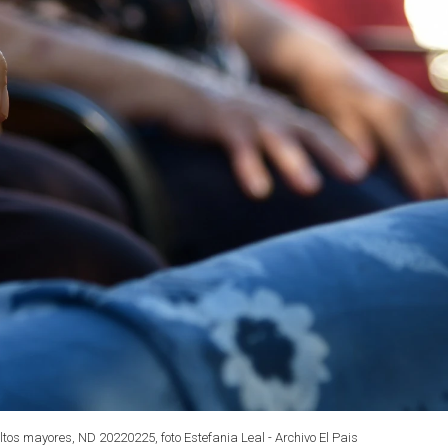
tos mayores, ND 20220225, foto Estefania Leal - Archivo El Pais