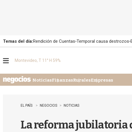
Temas del día:
Rendición de Cuentas
Temporal causa destrozos
Montevideo, T 11° H 59%
M
e
n
u
Noticias
Finanzas
Rurales
Empresas
EL PAÍS
NEGOCIOS
NOTICIAS
La reforma jubilatoria 