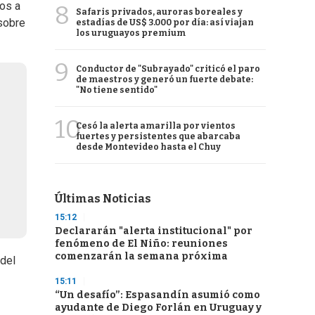
dos a
8
Safaris privados, auroras boreales y
 sobre
estadías de US$ 3.000 por día: así viajan
los uruguayos premium
9
Conductor de "Subrayado" criticó el paro
de maestros y generó un fuerte debate:
"No tiene sentido"
10
Cesó la alerta amarilla por vientos
fuertes y persistentes que abarcaba
desde Montevideo hasta el Chuy
Últimas Noticias
15:12
Declararán "alerta institucional" por
fenómeno de El Niño: reuniones
comenzarán la semana próxima
 del
15:11
“Un desafío”: Espasandín asumió como
ayudante de Diego Forlán en Uruguay y