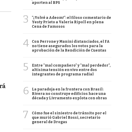
aporten al BPS
3
"¡Volvé a Adeom!": el filoso comentario de
Yesty Prieto a Valeria Ripoll en plena
Cena de Famosos
4
Con Perrone y Manini distanciados, el FA
no tiene asegurados los votos para la
aprobación de la Rendición de Cuentas
5
Entre "mal compañero" y "mal perdedor",
altísima tensión en vivo entre dos
integrantes de programa radial
rá
6
La paradoja en la frontera con Brasil:
Rivera no construye edificios hace una
década y Livramento explota con obras
7
Cómo fue el siniestro de tránsito por el
que murió Gabriel Rossi, secretario
general de Drogas