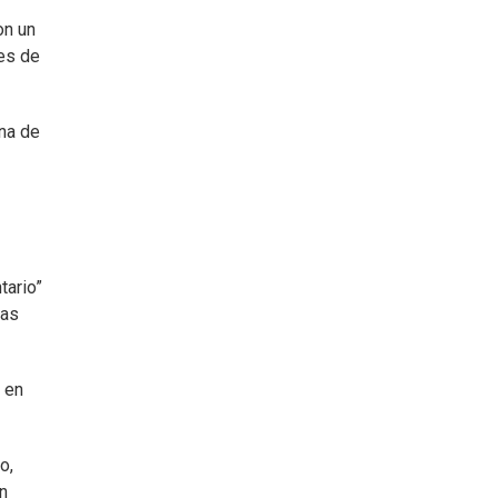
on un
des de
una de
tario”
las
 en
o,
n