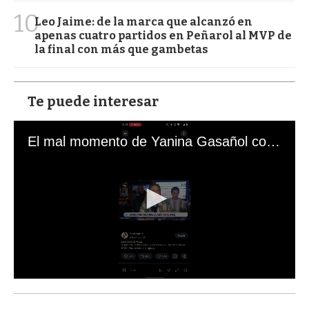
10
Leo Jaime: de la marca que alcanzó en
apenas cuatro partidos en Peñarol al MVP de
la final con más que gambetas
Te puede interesar
El mal momento de Yanina Gasañol con un hincha argentino en "Subrayado"
0
s
e