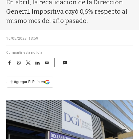
a
En abril, la recaudación de la Dirección
General Impositiva cayó 0,6% respecto al
mismo mes del año pasado.
16/05/2023, 13:59
Compartir esta noticia
F
W
T
L
E
a
h
w
i
m
c
a
i
n
a
e
t
t
k
i
+
Agregar El País en
b
s
t
e
l
o
A
e
d
o
p
r
I
k
p
n