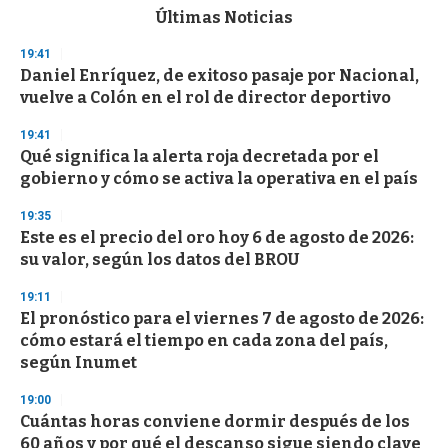
c
Últimas Noticias
o
n
19:41
d
Daniel Enríquez, de exitoso pasaje por Nacional,
s
o
vuelve a Colón en el rol de director deportivo
f
3
19:41
3
s
Qué significa la alerta roja decretada por el
e
gobierno y cómo se activa la operativa en el país
c
o
19:35
n
d
Este es el precio del oro hoy 6 de agosto de 2026:
s
su valor, según los datos del BROU
19:11
El pronóstico para el viernes 7 de agosto de 2026:
cómo estará el tiempo en cada zona del país,
según Inumet
19:00
Cuántas horas conviene dormir después de los
60 años y por qué el descanso sigue siendo clave