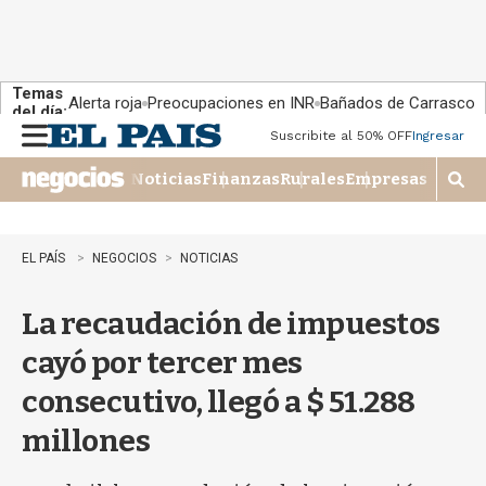
Temas
Alerta roja
Preocupaciones en INR
Bañados de Carrasco
del día:
Suscribite al 50% OFF
Ingresar
M
e
Noticias
Finanzas
Rurales
Empresas
n
M
u
o
s
t
EL PAÍS
NEGOCIOS
NOTICIAS
r
a
La recaudación de impuestos
r
b
cayó por tercer mes
�
s
consecutivo, llegó a $ 51.288
q
u
millones
e
d