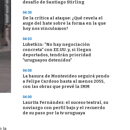
desafío de Santiago Stirling
04:30
De la crítica al ataque: ¿Qué revela el
auge del hate sobre la forma en la que
hoy nos vinculamos?
04:03
Lubetkin: "No hay negociación
concreta" con EE.UU. y, si llegan
deportados, tendrán prioridad
"uruguayos detenidos"
04:00
La basura de Montevideo seguirá yendo
a Felipe Cardoso hasta al menos 2055,
con las obras que prevé la IMM
04:00
Laurita Fernández: el suceso teatral, su
noviazgo con perfil bajo y el recuerdo
de su paso por la tv uruguaya
e la