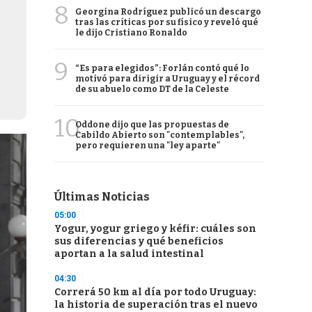
8
Georgina Rodríguez publicó un descargo
tras las críticas por su físico y reveló qué
le dijo Cristiano Ronaldo
9
“Es para elegidos”: Forlán contó qué lo
motivó para dirigir a Uruguay y el récord
de su abuelo como DT de la Celeste
10
Oddone dijo que las propuestas de
Cabildo Abierto son "contemplables",
pero requieren una "ley aparte"
Últimas Noticias
05:00
Yogur, yogur griego y kéfir: cuáles son
sus diferencias y qué beneficios
aportan a la salud intestinal
04:30
Correrá 50 km al día por todo Uruguay:
la historia de superación tras el nuevo