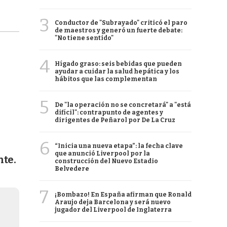
3
Conductor de "Subrayado" criticó el paro
de maestros y generó un fuerte debate:
"No tiene sentido"
4
Hígado graso: seis bebidas que pueden
ayudar a cuidar la salud hepática y los
hábitos que las complementan
5
De "la operación no se concretará" a "está
difícil": contrapunto de agentes y
dirigentes de Peñarol por De La Cruz
6
“Inicia una nueva etapa”: la fecha clave
que anunció Liverpool por la
nte.
construcción del Nuevo Estadio
Belvedere
7
¡Bombazo! En España afirman que Ronald
Araujo deja Barcelona y será nuevo
jugador del Liverpool de Inglaterra