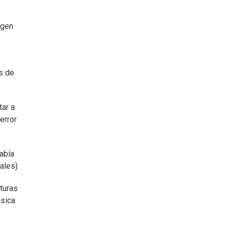
rgen
s de
tar a
error
abía
ales).
turas
ásica