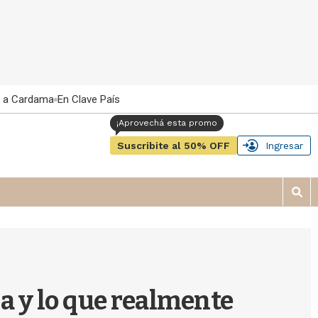
 a Cardama
En Clave País
Suscribite al 50% OFF
Ingresar
M
o
s
t
r
a
r
za y lo que realmente
b
�