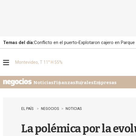
Temas del día:
Conflicto en el puerto
Explotaron cajero en Parque
Montevideo, T 11° H 55%
M
e
n
u
Noticias
Finanzas
Rurales
Empresas
EL PAÍS
NEGOCIOS
NOTICIAS
La polémica por la evol