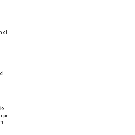
n el
r
rd
io
r que
21,