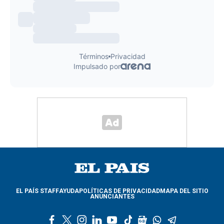
EL PAÍS STAFF
AYUDA
POLÍTICAS DE PRIVACIDAD
MAPA DEL SITIO
ANUNCIANTES
f
t
i
l
y
t
g
w
t