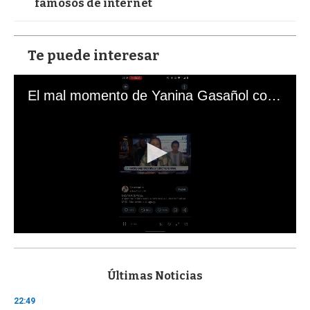
famosos de internet
Te puede interesar
El mal momento de Yanina Gasañol con un hincha argentino en "Subrayado"
0
s
e
c
Últimas Noticias
o
n
22:49
d