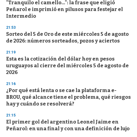
"Tranquilo el camello...": la frase que eligió
s
o
Peñarol e imprimió en pilusos para festejar el
f
Intermedio
3
3
s
21:53
e
Sorteo del 5 de Oro de este miércoles 5 de agosto
c
de 2026: números sorteados, pozos y aciertos
o
n
d
21:19
s
Esta es la cotización del dólar hoy en pesos
uruguayos al cierre del miércoles 5 de agosto de
2026
21:16
¿Por qué está lenta o se cae la plataforma e-
BROU, qué alcance tiene el problema, qué riesgos
hay y cuándo se resolverá?
21:15
El primer gol del argentino Leonel Jaime en
Peñarol: en una final y con una definición de lujo