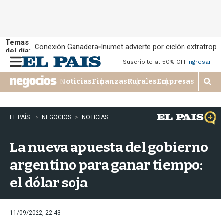
Temas
Conexión Ganadera
Inumet advierte por ciclón extratropi
del día:
Suscribite al 50% OFF
Ingresar
M
e
Noticias
Finanzas
Rurales
Empresas
n
M
u
o
s
t
EL PAÍS
NEGOCIOS
NOTICIAS
r
a
La nueva apuesta del gobierno
r
b
argentino para ganar tiempo:
�
s
el dólar soja
q
u
e
d
11/09/2022, 22:43