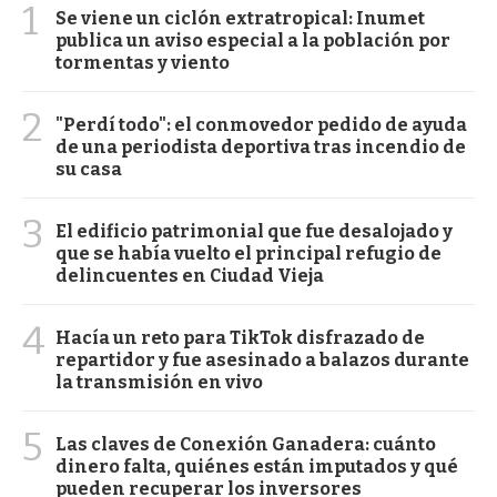
1
Se viene un ciclón extratropical: Inumet
publica un aviso especial a la población por
tormentas y viento
2
"Perdí todo": el conmovedor pedido de ayuda
de una periodista deportiva tras incendio de
su casa
3
El edificio patrimonial que fue desalojado y
que se había vuelto el principal refugio de
delincuentes en Ciudad Vieja
4
Hacía un reto para TikTok disfrazado de
repartidor y fue asesinado a balazos durante
la transmisión en vivo
5
Las claves de Conexión Ganadera: cuánto
dinero falta, quiénes están imputados y qué
pueden recuperar los inversores