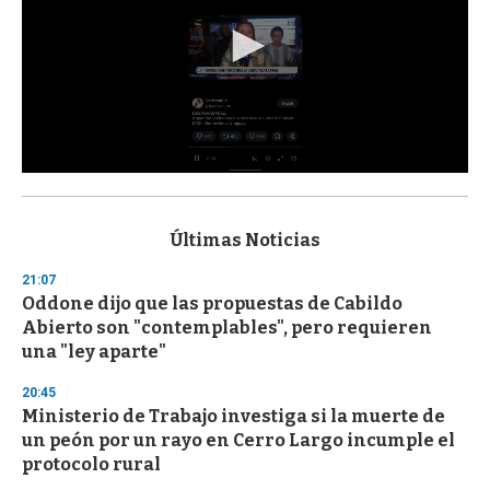
0
s
e
c
Últimas Noticias
o
n
21:07
d
Oddone dijo que las propuestas de Cabildo
s
o
Abierto son "contemplables", pero requieren
f
una "ley aparte"
3
3
s
20:45
e
Ministerio de Trabajo investiga si la muerte de
c
un peón por un rayo en Cerro Largo incumple el
o
n
protocolo rural
d