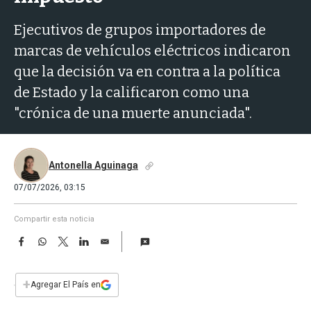
a
Ejecutivos de grupos importadores de
marcas de vehículos eléctricos indicaron
que la decisión va en contra a la política
de Estado y la calificaron como una
"crónica de una muerte anunciada".
Antonella Aguinaga
07/07/2026, 03:15
Compartir esta noticia
F
W
T
L
E
a
h
w
i
m
c
a
i
n
a
e
t
t
k
i
+
Agregar El País en
b
s
t
e
l
o
A
e
d