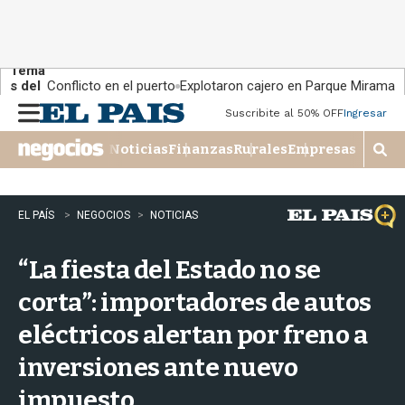
Tema
s del
Conflicto en el puerto
Explotaron cajero en Parque Miramar
día:
Suscribite al 50% OFF
Ingresar
M
e
Noticias
Finanzas
Rurales
Empresas
n
M
u
o
s
t
EL PAÍS
NEGOCIOS
NOTICIAS
r
a
“La fiesta del Estado no se
r
b
corta”: importadores de autos
�
s
eléctricos alertan por freno a
q
u
inversiones ante nuevo
e
d
impuesto