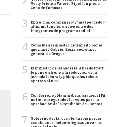
2
Yesty Prieto a Valeria Ripoll en plena
Cena de Famosos
3
Entre "mal compañero" y "mal perdedor",
altísima tensión en vivo entre dos
integrantes de programa radial
4
Cómo fue el siniestro de tránsito por el
que murió Gabriel Rossi, secretario
general de Drogas
5
El ministro de Ganadería, Alfredo Fratti,
le pone un freno a la reducción de la
jornada laboral y pide que los robots
aporten al BPS
6
Con Perrone y Manini distanciados, el FA
no tiene asegurados los votos para la
aprobación de la Rendición de Cuentas
7
Gobierno declaró la alerta roja por las
condiciones meteorológicas en varias