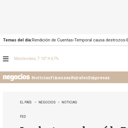
Temas del día:
Rendición de Cuentas
Temporal causa destrozos
Montevideo, T 10° H 67%
M
e
n
u
Noticias
Finanzas
Rurales
Empresas
EL PAÍS
NEGOCIOS
NOTICIAS
FED