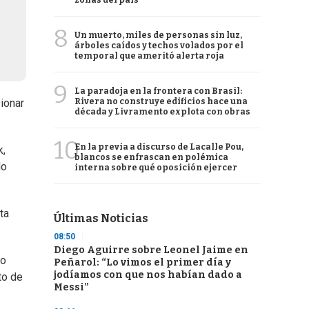
zonas del país
8
Un muerto, miles de personas sin luz,
árboles caídos y techos volados por el
temporal que ameritó alerta roja
9
La paradoja en la frontera con Brasil:
Rivera no construye edificios hace una
sionar
década y Livramento explota con obras
10
En la previa a discurso de Lacalle Pou,
k,
blancos se enfrascan en polémica
lo
interna sobre qué oposición ejercer
ta
Últimas Noticias
08:50
Diego Aguirre sobre Leonel Jaime en
no
Peñarol: “Lo vimos el primer día y
jodíamos con que nos habían dado a
to de
Messi”