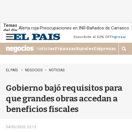
Temas
Alerta roja
Preocupaciones en INR
Bañados de Carrasco
del día:
Suscribite al 50% OFF
Ingresar
M
e
Noticias
Finanzas
Rurales
Empresas
n
M
u
o
s
t
EL PAÍS
NEGOCIOS
NOTICIAS
r
a
Gobierno bajó requisitos para
r
b
que grandes obras accedan a
�
s
beneficios fiscales
q
u
e
d
04/05/2020, 22:12