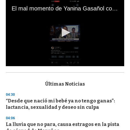
El mal momento de Yanina Gasañol con un hincha argentino en "Subrayado"
0
s
e
c
Últimas Noticias
o
n
04:30
d
“Desde que nació mi bebé ya no tengo ganas”:
s
o
lactancia, sexualidad y deseo sin culpa
f
3
04:06
3
s
La lluvia que no para, causa estragos en la pista
e