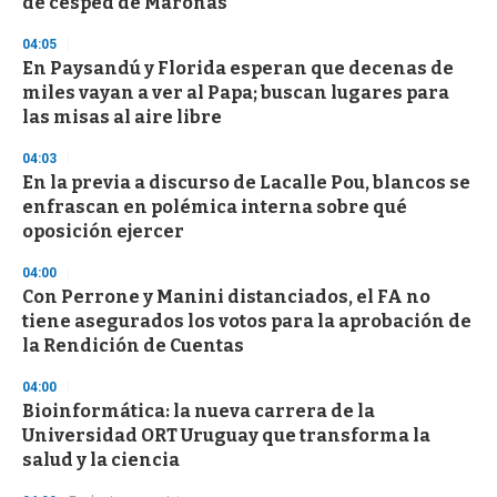
de césped de Maroñas
c
o
04:05
n
d
En Paysandú y Florida esperan que decenas de
s
miles vayan a ver al Papa; buscan lugares para
las misas al aire libre
04:03
En la previa a discurso de Lacalle Pou, blancos se
enfrascan en polémica interna sobre qué
oposición ejercer
04:00
Con Perrone y Manini distanciados, el FA no
tiene asegurados los votos para la aprobación de
la Rendición de Cuentas
04:00
Bioinformática: la nueva carrera de la
Universidad ORT Uruguay que transforma la
salud y la ciencia