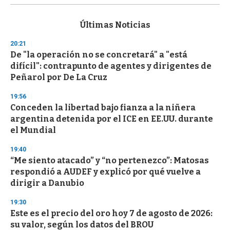
s
e
c
Últimas Noticias
o
n
20:21
d
De "la operación no se concretará" a "está
s
o
difícil": contrapunto de agentes y dirigentes de
f
Peñarol por De La Cruz
3
3
s
19:56
e
Conceden la libertad bajo fianza a la niñera
c
argentina detenida por el ICE en EE.UU. durante
o
n
el Mundial
d
s
19:40
“Me siento atacado” y “no pertenezco”: Matosas
respondió a AUDEF y explicó por qué vuelve a
dirigir a Danubio
19:30
Este es el precio del oro hoy 7 de agosto de 2026:
su valor, según los datos del BROU