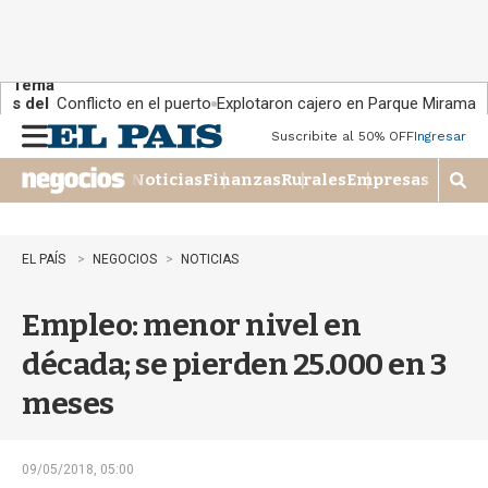
Tema
s del
Conflicto en el puerto
Explotaron cajero en Parque Miramar
día:
Suscribite al 50% OFF
Ingresar
M
e
Noticias
Finanzas
Rurales
Empresas
n
M
u
o
s
t
EL PAÍS
NEGOCIOS
NOTICIAS
r
a
Empleo: menor nivel en
r
b
década; se pierden 25.000 en 3
�
s
meses
q
u
e
d
09/05/2018, 05:00