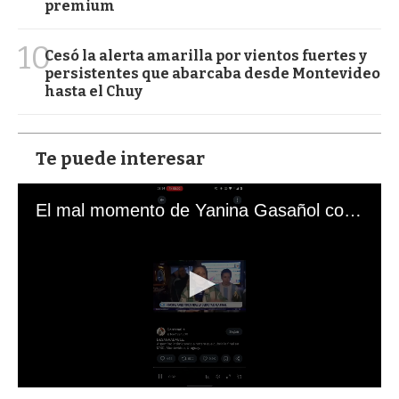
premium
10
Cesó la alerta amarilla por vientos fuertes y
persistentes que abarcaba desde Montevideo
hasta el Chuy
Te puede interesar
El mal momento de Yanina Gasañol con un hincha argentino en "Subrayado"
0