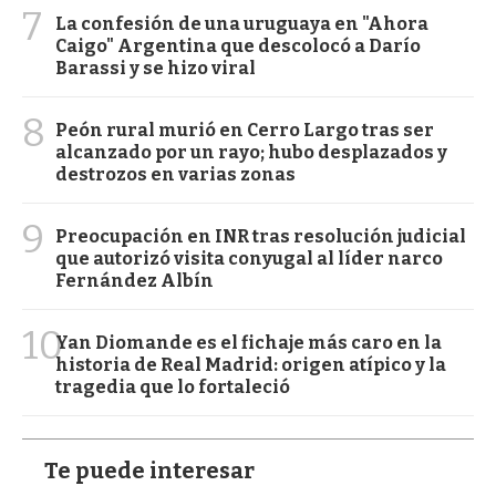
7
La confesión de una uruguaya en "Ahora
Caigo" Argentina que descolocó a Darío
Barassi y se hizo viral
8
Peón rural murió en Cerro Largo tras ser
alcanzado por un rayo; hubo desplazados y
destrozos en varias zonas
9
Preocupación en INR tras resolución judicial
que autorizó visita conyugal al líder narco
Fernández Albín
10
Yan Diomande es el fichaje más caro en la
historia de Real Madrid: origen atípico y la
tragedia que lo fortaleció
Te puede interesar