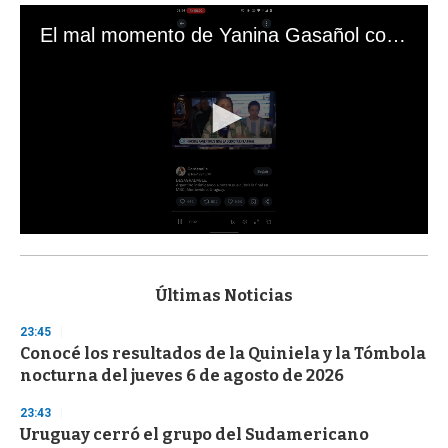
El mal momento de Yanina Gasañol con un hincha argentino en "Subrayado"
0
s
e
c
Últimas Noticias
o
n
23:45
d
Conocé los resultados de la Quiniela y la Tómbola
s
o
nocturna del jueves 6 de agosto de 2026
f
3
23:43
3
s
Uruguay cerró el grupo del Sudamericano