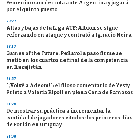
e
Femenino con derrota ante Argentina y jugará
c
por el quinto puesto
o
n
d
23:27
s
Altas y bajas de la Liga AUF: Albion se sigue
reforzando en ataque y contrató a Ignacio Neira
23:17
Games of the Future: Peñarol a paso firme se
metió en los cuartos de final de la competencia
en Kazajistán
21:57
"¡Volvé a Adeom!": el filoso comentario de Yesty
Prieto a Valeria Ripoll en plena Cena de Famosos
21:26
De mostrar su práctica a incrementar la
cantidad de jugadores citados: los primeros días
de Forlán en Uruguay
21:08