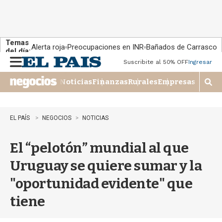
Temas
Alerta roja
Preocupaciones en INR
Bañados de Carrasco
del día:
Suscribite al 50% OFF
Ingresar
M
e
Noticias
Finanzas
Rurales
Empresas
n
M
u
o
s
t
EL PAÍS
NEGOCIOS
NOTICIAS
r
a
El “pelotón” mundial al que
r
b
Uruguay se quiere sumar y la
�
s
"oportunidad evidente" que
q
u
tiene
e
d