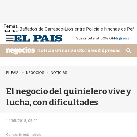
Temas
Bañados de Carrasco
Líos entre Policía e hinchas de Peña
del día:
Suscribite al 50% OFF
Ingresar
M
e
Noticias
Finanzas
Rurales
Empresas
n
M
u
o
s
t
EL PAÍS
NEGOCIOS
NOTICIAS
r
a
El negocio del quinielero vive y
r
b
lucha, con dificultades
�
s
q
u
14/05/2018, 05:00
e
d
Compartir esta noticia