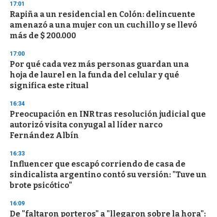
s
17:01
e
Rapiña a un residencial en Colón: delincuente
c
amenazó a una mujer con un cuchillo y se llevó
o
n
más de $ 200.000
d
s
17:00
Por qué cada vez más personas guardan una
hoja de laurel en la funda del celular y qué
significa este ritual
16:34
Preocupación en INR tras resolución judicial que
autorizó visita conyugal al líder narco
Fernández Albín
16:33
Influencer que escapó corriendo de casa de
sindicalista argentino contó su versión: "Tuve un
brote psicótico"
16:09
De "faltaron porteros" a "llegaron sobre la hora":