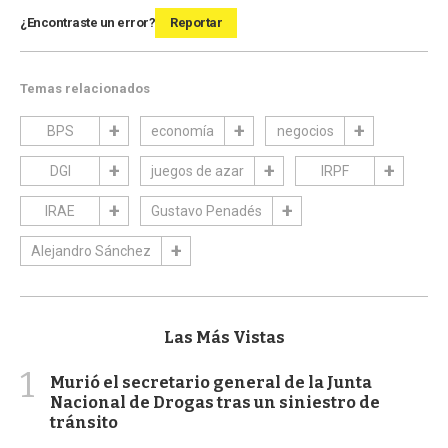
¿Encontraste un error?
Reportar
Temas relacionados
BPS
economía
negocios
DGI
juegos de azar
IRPF
IRAE
Gustavo Penadés
Alejandro Sánchez
Las Más Vistas
1
Murió el secretario general de la Junta
Nacional de Drogas tras un siniestro de
tránsito