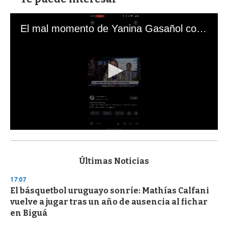
El mal momento de Yanina Gasañol con un hincha argentino en "Subrayado"
0
s
e
c
Últimas Noticias
o
n
17:07
d
El básquetbol uruguayo sonríe: Mathías Calfani
s
o
vuelve a jugar tras un año de ausencia al fichar
f
en Biguá
3
3