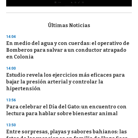
0
s
e
c
Últimas Noticias
o
n
14:04
d
En medio del agua y con cuerdas: el operativo de
s
o
Bomberos para salvar a un conductor atrapado
f
en Colonia
3
3
s
14:00
e
Estudio revela los ejercicios más eficaces para
c
bajar la presión arterial y controlar la
o
n
hipertensión
d
s
13:56
Para celebrar el Día del Gato: un encuentro con
lectura para hablar sobre bienestar animal
13:50
Entre sorpresas, playas y sabores bahianos: las