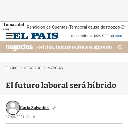
Temas del
Rendición de Cuentas
Temporal causa destrozos
En 
día:
Suscribite al 50% OFF
Ingresar
M
e
Noticias
Finanzas
Rurales
Empresas
n
M
u
o
s
t
EL PAÍS
NEGOCIOS
NOTICIAS
r
a
El futuro laboral será híbrido
r
b
�
s
q
Carla Salvadori
u
07/06/2021, 01:16
e
d