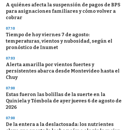
s
A quiénes afecta la suspensión de pagos de BPS
para asignaciones familiares y cómo volver a
cobrar
07:10
Tiempo de hoy viernes 7 de agosto:
temperaturas, vientos y nubosidad, según el
pronóstico de Inumet
07:03
Alerta amarilla por vientos fuertes y
persistentes abarca desde Montevideo hasta el
Chuy
07:00
Estas fueron las bolillas de la suerte en la
Quiniela y Tómbola de ayer jueves 6 de agosto de
2026
07:00
De la entera a la deslactosada: los nutrientes