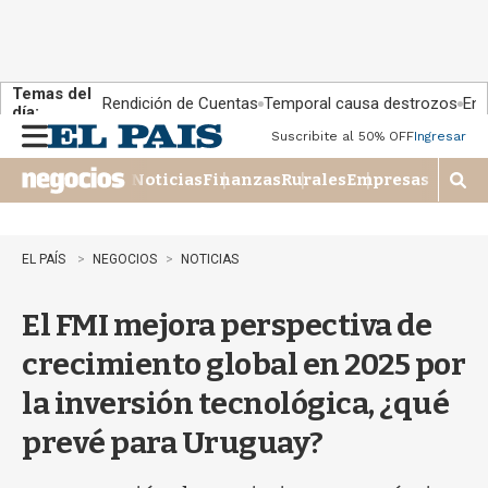
Temas del
Rendición de Cuentas
Temporal causa destrozos
En 
día:
Suscribite al 50% OFF
Ingresar
M
e
Noticias
Finanzas
Rurales
Empresas
n
M
u
o
s
t
EL PAÍS
NEGOCIOS
NOTICIAS
r
a
El FMI mejora perspectiva de
r
b
crecimiento global en 2025 por
�
s
la inversión tecnológica, ¿qué
q
u
prevé para Uruguay?
e
d