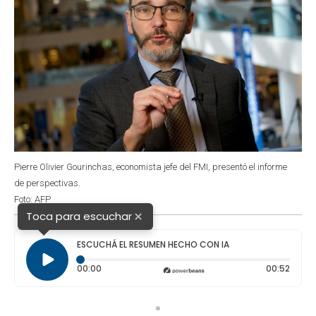
Pierre Olivier Gourinchas, economista jefe del FMI, presentó el informe
de perspectivas.
Foto: AFP
×
Toca para escuchar
ESCUCHÁ EL RESUMEN HECHO CON IA
Tiempo transcurrido: 0 segundos
Durac
00:00
00:52