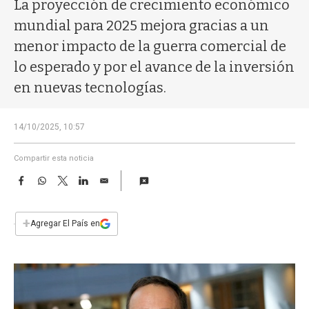
a
La proyección de crecimiento económico
mundial para 2025 mejora gracias a un
menor impacto de la guerra comercial de
lo esperado y por el avance de la inversión
en nuevas tecnologías.
14/10/2025, 10:57
Compartir esta noticia
F
W
T
L
E
a
h
w
i
m
c
a
i
n
a
e
t
t
k
i
+
Agregar El País en
b
s
t
e
l
o
A
e
d
o
p
r
I
k
p
n