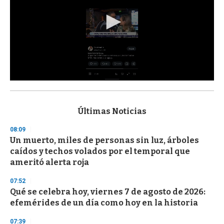
0
s
e
c
Últimas Noticias
o
n
08:09
d
Un muerto, miles de personas sin luz, árboles
s
o
caídos y techos volados por el temporal que
f
ameritó alerta roja
3
3
s
07:52
e
Qué se celebra hoy, viernes 7 de agosto de 2026:
c
efemérides de un día como hoy en la historia
o
n
d
07:39