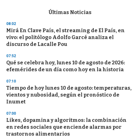
s
e
c
Últimas Noticias
o
n
08:02
d
Mirá En Clave País, el streaming de El País, en
s
o
vivo: el politólogo Adolfo Garcé analiza el
f
discurso de Lacalle Pou
3
3
s
07:52
e
Qué se celebra hoy, lunes 10 de agosto de 2026:
c
efemérides de un día como hoy en la historia
o
n
d
07:10
s
Tiempo de hoy lunes 10 de agosto: temperaturas,
vientos y nubosidad, según el pronóstico de
Inumet
07:00
Likes, dopamina y algoritmos: la combinación
en redes sociales que enciende alarmas por
trastornos alimentarios