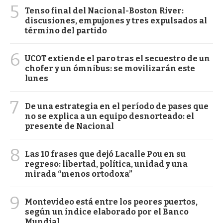
5
Tenso final del Nacional-Boston River:
discusiones, empujones y tres expulsados al
término del partido
6
UCOT extiende el paro tras el secuestro de un
chofer y un ómnibus: se movilizarán este
lunes
7
De una estrategia en el período de pases que
no se explica a un equipo desnorteado: el
presente de Nacional
8
Las 10 frases que dejó Lacalle Pou en su
regreso: libertad, política, unidad y una
mirada “menos ortodoxa”
9
Montevideo está entre los peores puertos,
según un índice elaborado por el Banco
Mundial