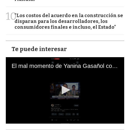
10
"Los costos del acuerdo en la construcción se
disparan para los desarrolladores, los
consumidores finales e incluso, el Estado"
Te puede interesar
El mal momento de Yanina Gasañol con un hincha argentino en "Subrayado"
0