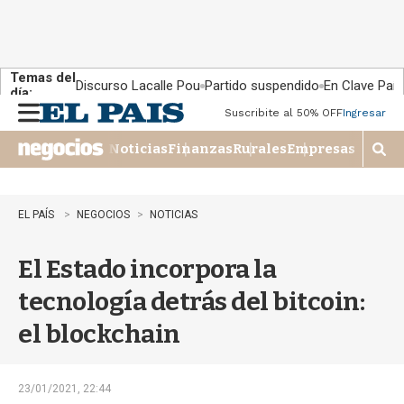
Temas del
Discurso Lacalle Pou
Partido suspendido
En Clave País
día:
Suscribite al 50% OFF
Ingresar
M
e
Noticias
Finanzas
Rurales
Empresas
n
M
u
o
s
t
EL PAÍS
NEGOCIOS
NOTICIAS
r
a
El Estado incorpora la
r
b
tecnología detrás del bitcoin:
�
s
el blockchain
q
u
e
d
23/01/2021, 22:44