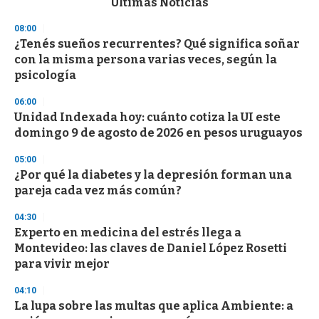
Últimas Noticias
o
n
08:00
d
¿Tenés sueños recurrentes? Qué significa soñar
s
o
con la misma persona varias veces, según la
f
psicología
3
3
s
06:00
e
Unidad Indexada hoy: cuánto cotiza la UI este
c
domingo 9 de agosto de 2026 en pesos uruguayos
o
n
d
05:00
s
¿Por qué la diabetes y la depresión forman una
pareja cada vez más común?
04:30
Experto en medicina del estrés llega a
Montevideo: las claves de Daniel López Rosetti
para vivir mejor
04:10
La lupa sobre las multas que aplica Ambiente: a