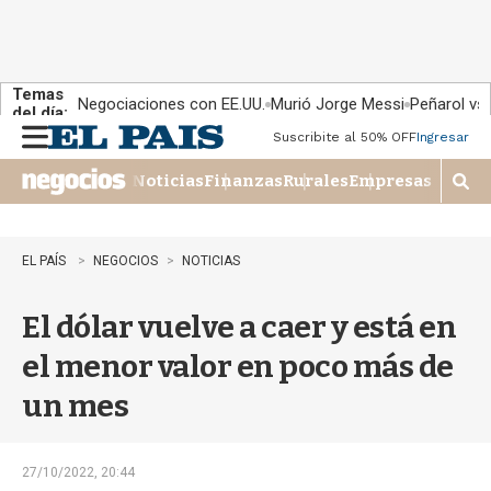
Temas
Negociaciones con EE.UU.
Murió Jorge Messi
Peñarol vs
del día:
Suscribite al 50% OFF
Ingresar
M
e
Noticias
Finanzas
Rurales
Empresas
n
M
u
o
s
t
EL PAÍS
NEGOCIOS
NOTICIAS
r
a
El dólar vuelve a caer y está en
r
b
el menor valor en poco más de
�
s
un mes
q
u
e
d
27/10/2022, 20:44