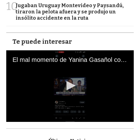
10
Jugaban Uruguay Montevideo y Paysandú,
tiraron la pelota afuera y se produjo un
insólito accidente en la ruta
Te puede interesar
El mal momento de Yanina Gasañol con un hincha argentino en "Subrayado"
0
s
e
c