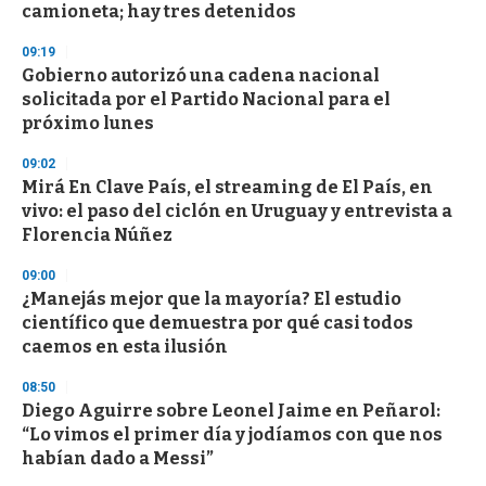
camioneta; hay tres detenidos
3
3
s
09:19
e
Gobierno autorizó una cadena nacional
c
solicitada por el Partido Nacional para el
o
n
próximo lunes
d
s
09:02
Mirá En Clave País, el streaming de El País, en
vivo: el paso del ciclón en Uruguay y entrevista a
Florencia Núñez
09:00
¿Manejás mejor que la mayoría? El estudio
científico que demuestra por qué casi todos
caemos en esta ilusión
08:50
Diego Aguirre sobre Leonel Jaime en Peñarol:
“Lo vimos el primer día y jodíamos con que nos
habían dado a Messi”