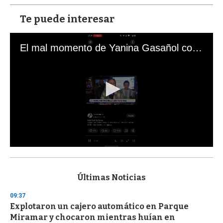
Te puede interesar
El mal momento de Yanina Gasañol con un hincha argentino en "Subrayado"
0
s
e
c
Últimas Noticias
o
n
09:37
d
Explotaron un cajero automático en Parque
s
o
Miramar y chocaron mientras huían en
f