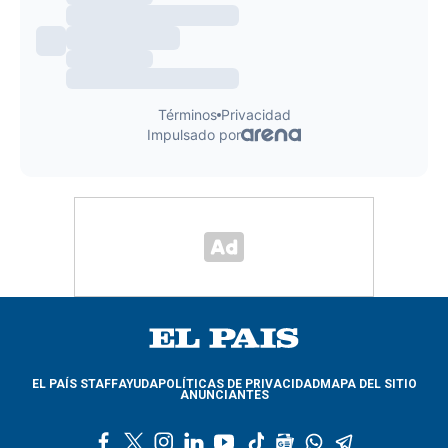
EL PAÍS STAFF
AYUDA
POLÍTICAS DE PRIVACIDAD
MAPA DEL SITIO
ANUNCIANTES
f
t
i
l
y
t
g
w
t