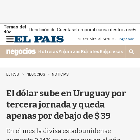
Temas del
Rendición de Cuentas
Temporal causa destrozos
En 
día:
Suscribite al 50% OFF
Ingresar
M
e
Noticias
Finanzas
Rurales
Empresas
n
M
u
o
s
t
EL PAÍS
NEGOCIOS
NOTICIAS
r
a
El dólar sube en Uruguay por
r
b
tercera jornada y queda
�
s
apenas por debajo de $ 39
q
u
e
En el mes la divisa estadounidense
d