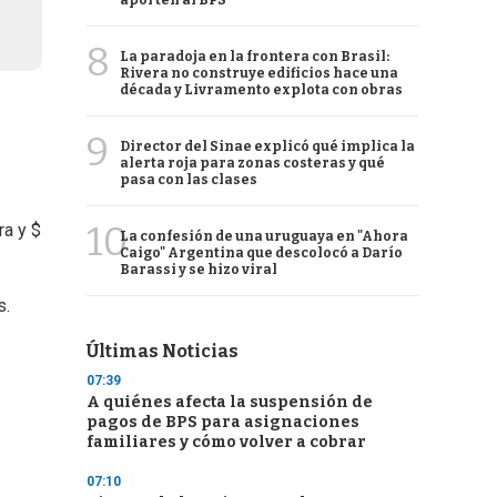
aporten al BPS
8
La paradoja en la frontera con Brasil:
Rivera no construye edificios hace una
década y Livramento explota con obras
9
Director del Sinae explicó qué implica la
alerta roja para zonas costeras y qué
pasa con las clases
10
ra y $
La confesión de una uruguaya en "Ahora
Caigo" Argentina que descolocó a Darío
Barassi y se hizo viral
s.
Últimas Noticias
07:39
A quiénes afecta la suspensión de
pagos de BPS para asignaciones
familiares y cómo volver a cobrar
07:10