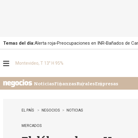
Temas del día:
Alerta roja
Preocupaciones en INR
Bañados de Ca
Montevideo, T 13° H 95%
M
e
n
u
Noticias
Finanzas
Rurales
Empresas
EL PAÍS
NEGOCIOS
NOTICIAS
MERCADOS