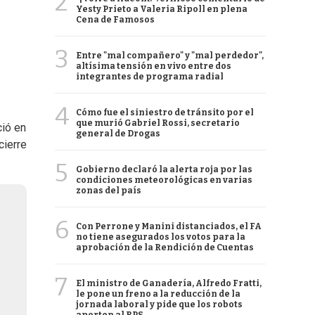
2
Yesty Prieto a Valeria Ripoll en plena
Cena de Famosos
3
Entre "mal compañero" y "mal perdedor",
altísima tensión en vivo entre dos
integrantes de programa radial
4
Cómo fue el siniestro de tránsito por el
que murió Gabriel Rossi, secretario
ció en
general de Drogas
cierre
5
Gobierno declaró la alerta roja por las
condiciones meteorológicas en varias
zonas del país
6
Con Perrone y Manini distanciados, el FA
no tiene asegurados los votos para la
aprobación de la Rendición de Cuentas
7
El ministro de Ganadería, Alfredo Fratti,
le pone un freno a la reducción de la
jornada laboral y pide que los robots