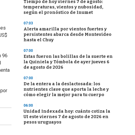
Tiempo de hoy viernes 7 de agosto:
temperaturas, vientos y nubosidad,
según el pronóstico de Inumet
07:03
nes
Alerta amarilla por vientos fuertes y
persistentes abarca desde Montevideo
(US$
hasta el Chuy
07:00
n 96
Estas fueron las bolillas de la suerte en
la Quiniela y Tómbola de ayer jueves 6
l
de agosto de 2026
menta
07:00
De la entera a la deslactosada: los
nutrientes clave que aporta la leche y
 por
cómo elegir la mejor para tu cuerpo
06:00
Unidad Indexada hoy: cuánto cotiza la
UI este viernes 7 de agosto de 2026 en
pesos uruguayos