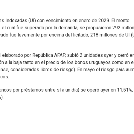
es Indexadas (UI) con vencimiento en enero de 2029. El monto
), el cual fue superado por la demanda, se propusieron 292 millo
cado fue levemente por encima del licitado, 218 millones de UI 
BI elaborado por República AFAP, subió 2 unidades ayer y cerró e
n a la baja tanto en el precio de los bonos uruguayos como en e
ense, considerados libres de riesgo). En mayo el riesgo país au
icos.
 bancos por préstamos entre sí a un día) se operó ayer en 11,51%,
).