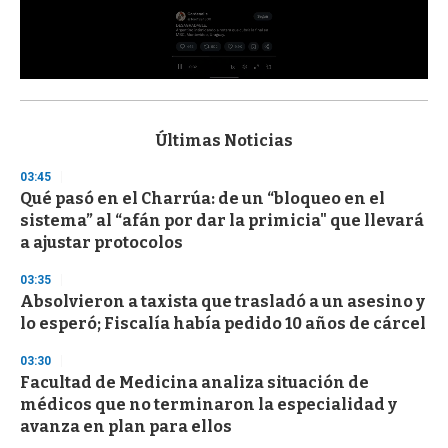
0
s
e
c
Últimas Noticias
o
n
03:45
d
Qué pasó en el Charrúa: de un “bloqueo en el
s
o
sistema” al “afán por dar la primicia" que llevará
f
a ajustar protocolos
3
3
s
03:35
e
Absolvieron a taxista que trasladó a un asesino y
c
lo esperó; Fiscalía había pedido 10 años de cárcel
o
n
d
03:30
s
Facultad de Medicina analiza situación de
médicos que no terminaron la especialidad y
avanza en plan para ellos