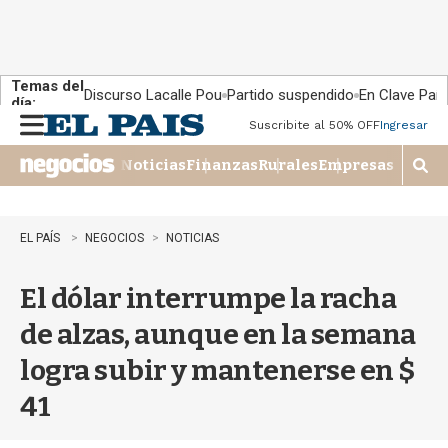
Temas del
Discurso Lacalle Pou
Partido suspendido
En Clave País
día:
Suscribite al 50% OFF
Ingresar
M
e
Noticias
Finanzas
Rurales
Empresas
n
M
u
o
s
t
EL PAÍS
NEGOCIOS
NOTICIAS
r
a
El dólar interrumpe la racha
r
b
de alzas, aunque en la semana
�
s
logra subir y mantenerse en $
q
u
41
e
d