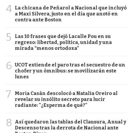
4
La chicana de Peñarol a Nacional que incluyó
a Maxi Silvera, justo en el día que anotó en
contra ante Boston
5
Las 10 frases que dejó Lacalle Pou en su
regreso: libertad, política, unidad y una
mirada “menos ortodoxa”
6
UCOT extiende el paro tras el secuestro de un
chofer y un ómnibus: se movilizarán este
lunes
7
Moria Casán descolocó a Natalia Oreiro al
revelar su insólito secreto para lucir
radiante: "¿Esperma de qué?"
8
Así quedaron las tablas del Clausura, Anual y
Descenso tras la derrota de Nacional ante